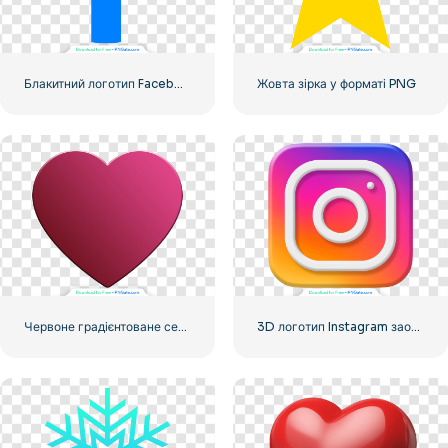
Блакитний логотип Facebook F
Жовта зірка у форматі PNG
Червоне градієнтоване серце
3D логотип Instagram заокруглений градієнт