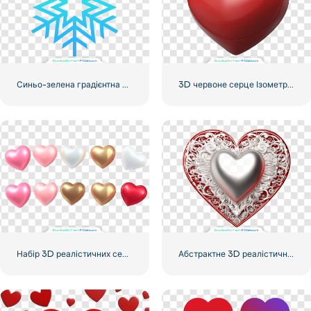
Синьо-зелена градієнтна сніжинка
3D червоне серце Ізометричні значок
Набір 3D реалістичних сердечок
Абстрактне 3D реалістичне серце