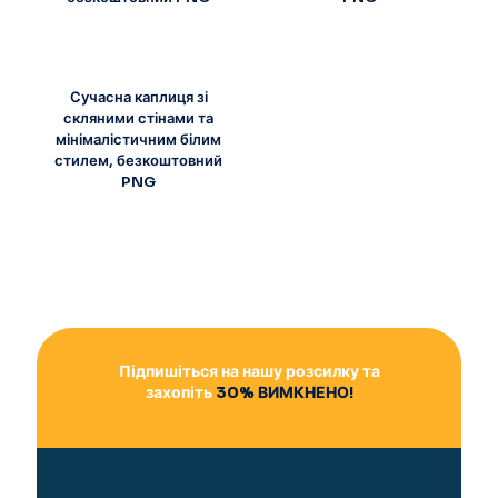
Сучасна каплиця зі
скляними стінами та
мінімалістичним білим
стилем, безкоштовний
PNG
Підпишіться на нашу розсилку та
захопіть
30% ВИМКНЕНО!