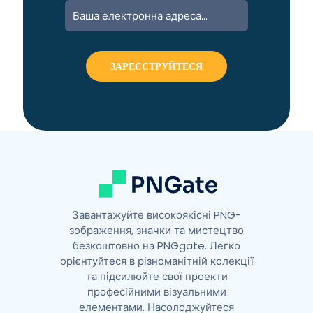
A
l
t
e
r
n
a
t
i
v
e
:
Завантажуйте високоякісні PNG-
зображення, значки та мистецтво
безкоштовно на PNGgate. Легко
орієнтуйтеся в різноманітній колекції
та підсилюйте свої проекти
професійними візуальними
елементами. Насолоджуйтеся