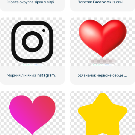
Жовта округла зірка з відблисками
Логотип Facebook із синім кружком
Чорний лінійний Instagram логотип значок
3D значок червоне серце з тінню