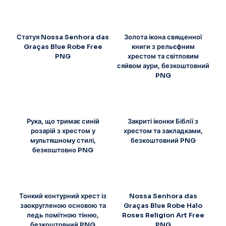
Статуя Nossa Senhora das
Золота ікона священної
Graças Blue Robe Free
книги з рельєфним
PNG
хрестом та світловим
сяйвом аури, безкоштовний
PNG
Рука, що тримає синій
Закриті іконки Біблії з
розарій з хрестом у
хрестом та закладками,
мультяшному стилі,
безкоштовний PNG
безкоштовно PNG
Тонкий контурний хрест із
Nossa Senhora das
заокругленою основою та
Graças Blue Robe Halo
ледь помітною тінню,
Roses Religion Art Free
безкоштовний PNG
PNG