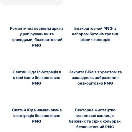
Романтична весільна арка з
Безкоштовний PNG із
драпіруванням та
набором бутонів троянд
трояндами, безкоштовний
різних кольорів
PNG
Святий Юда Ілюстрація в
Закрита Біблія з хрестом та
стилі ікони безкоштовно
закладкою, зображення
PNG
безкоштовно PNG
Святий Юда намальована
Векторне мистецтво
ілюстрація безкоштовно
маленької каплиці в
PNG
бежевих та сірих кольорах,
безкоштовний PNG