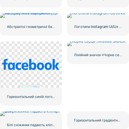
Абстрактні геометричні багатокутник червоне серце
Логотипи Instagram Ui/Ux Kit
Лінійний значок «Чорне серце» – 1
Горизонтальний синій логотип Facebook
Горизонтальний градієнтний логотип Instagram
Білі сніжинки падають кліпарт фону