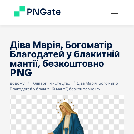
Діва Марія, Богоматір
Благодатей у блакитній
мантії, безкоштовно
PNG
додому
/
Кліпарт і мистецтво
/
Діва Марія, Богоматір
Благодатей у блакитній мантії, безкоштовно PNG