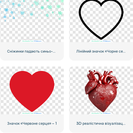
Сніжинки падають синьо-зелені градієнтовані
Лінійний значок «Чорне серце» – 2
Значок «Червоне серце» – 1
3D реалістична візуалізація червоного серця – 1