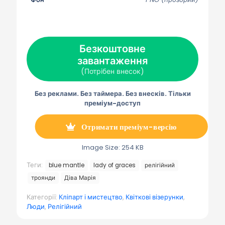
я
я
я
я
я
н
н
н
н
н
а
а
а
а
а
X
F
P
Е
Т
(
a
i
л
е
Т
c
n
е
л
в
e
t
к
е
Безкоштовне
і
b
e
т
г
т
завантаження
o
r
р
р
т
o
e
о
а
(Потрібен внесок)
е
k
s
н
м
р
t
н
а
)
а
Без реклами. Без таймера. Без внесків. Тільки
п
о
преміум-доступ
ш
т
а
Отримати преміум-версію
Image Size: 254 KB
Теги:
blue mantle
lady of graces
релігійний
троянди
Діва Марія
Категорії:
Кліпарт і мистецтво
,
Квіткові візерунки
,
Люди
,
Релігійний