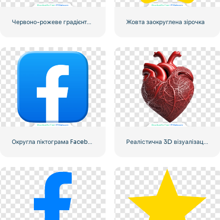
Червоно-рожеве градієнтне серце
Жовта заокруглена зірочка
Округла піктограма Facebook із синім градієнтом
Реалістична 3D візуалізація Червоне серце – 2