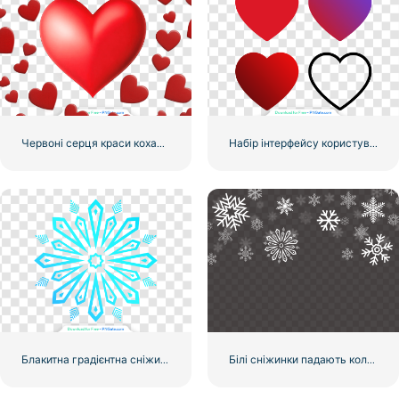
Червоні серця краси кохання колаж
Набір інтерфейсу користувача/користувача користувача червоним градієнтом із лінійними сердечками
Блакитна градієнтна сніжинка
Білі сніжинки падають колаж