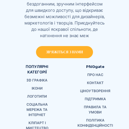
бездоганним, зручним інтерфейсом
для швидкого доступу, що відкриває
безмежні можливості для дизайнерів,
маркетологів і творців. Приєднуйтесь
до нашої яскравої спільноти, де
натхнення не знає меж
ЗВ'ЯЖІТЬСЯ З НАМИ
ПОПУЛЯРНІ
PNGgate
КАТЕГОРІЇ
ПРО НАС
3D ГРАФІКА
КОНТАКТ
ІКОНИ
ЦІНОУТВОРЕННЯ
ЛОГОТИПИ
ПІДТРИМКА
СОЦІАЛЬНА
ПРАВИЛА ТА
МЕРЕЖА ТА
УМОВИ
ІНТЕРНЕТ
ПОЛІТИКА
КЛІПАРТ І
КОНФІДЕНЦІЙНОСТІ
МИСТЕЦТВО