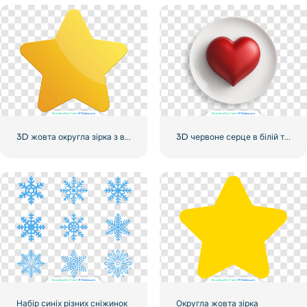
3D жовта округла зірка з відблисками
3D червоне серце в білій тарілці
Набір синіх різних сніжинок
Округла жовта зірка