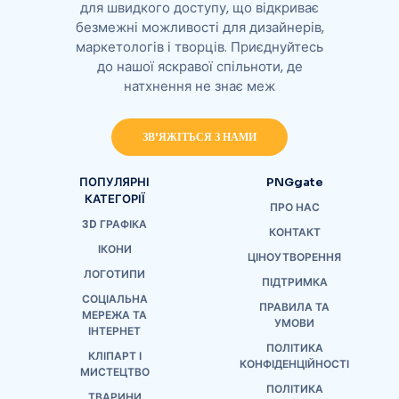
для швидкого доступу, що відкриває
безмежні можливості для дизайнерів,
маркетологів і творців. Приєднуйтесь
до нашої яскравої спільноти, де
натхнення не знає меж
ЗВ'ЯЖІТЬСЯ З НАМИ
ПОПУЛЯРНІ
PNGgate
КАТЕГОРІЇ
ПРО НАС
3D ГРАФІКА
КОНТАКТ
ІКОНИ
ЦІНОУТВОРЕННЯ
ЛОГОТИПИ
ПІДТРИМКА
СОЦІАЛЬНА
ПРАВИЛА ТА
МЕРЕЖА ТА
УМОВИ
ІНТЕРНЕТ
ПОЛІТИКА
КЛІПАРТ І
КОНФІДЕНЦІЙНОСТІ
МИСТЕЦТВО
ПОЛІТИКА
ТВАРИНИ