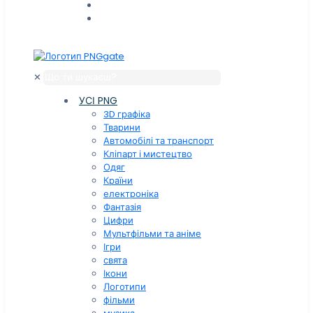
✕
УСІ PNG
3D графіка
Тварини
Автомобілі та транспорт
Кліпарт і мистецтво
Одяг
Країни
електроніка
Фантазія
Цифри
Мультфільми та аніме
Ігри
свята
Ікони
Логотипи
фільми