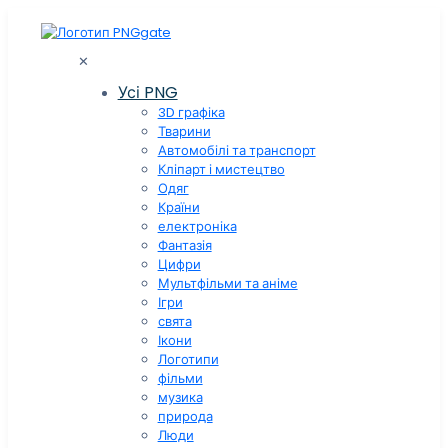
✕
Усі PNG
3D графіка
Тварини
Автомобілі та транспорт
Кліпарт і мистецтво
Одяг
Країни
електроніка
Фантазія
Цифри
Мультфільми та аніме
Ігри
свята
Ікони
Логотипи
фільми
музика
природа
Люди