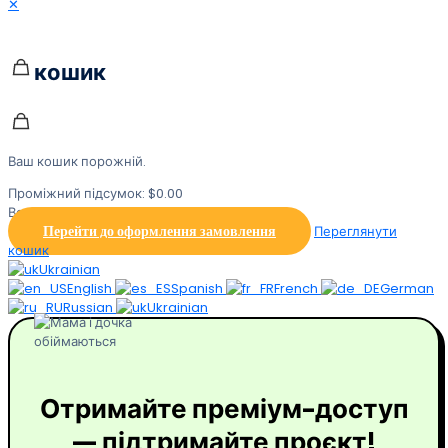
✕
кошик
Ваш кошик порожній.
Проміжний підсумок:
$
0.00
Всього:
$
0.00
Перейти до оформлення замовлення
Переглянути
кошик
Ukrainian
English
Spanish
French
German
Russian
Ukrainian
Отримайте преміум-доступ
— підтримайте проєкт!