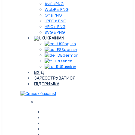
Avif в PNG
WebP в PNG
Gif в PNG
JPEG в PNG
HEIC в PNG
SVG в PNG
UKRAINIAN
English
Spanish
German
French
Russian
ВХІД
ЗАРЕЄСТРУВАТИСЯ
ПІДТРИМКА
1
✕