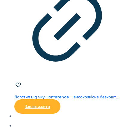
Логотип Big Sky Conference – високоякісне безкоштовне завантаження у форматі PNG для графічного використання
Завантажити