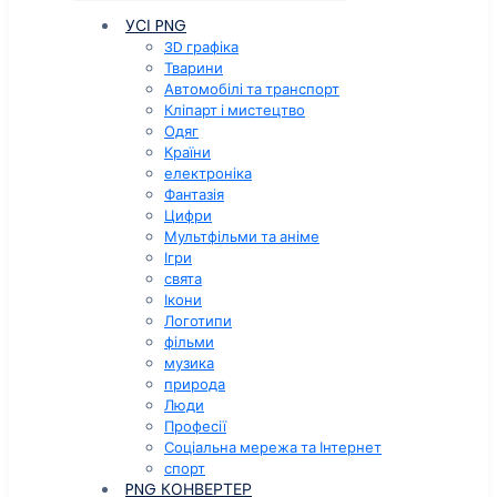
УСІ PNG
3D графіка
Тварини
Автомобілі та транспорт
Кліпарт і мистецтво
Одяг
Країни
електроніка
Фантазія
Цифри
Мультфільми та аніме
Ігри
свята
Ікони
Логотипи
фільми
музика
природа
Люди
Професії
Соціальна мережа та Інтернет
спорт
PNG КОНВЕРТЕР