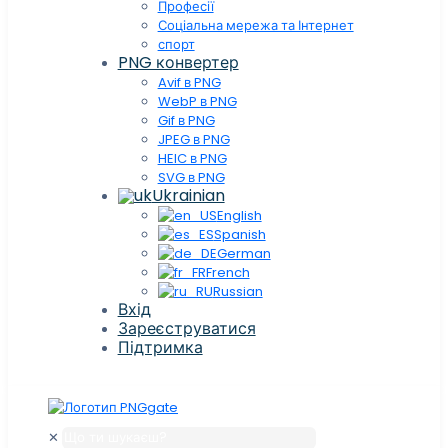
Професії
Соціальна мережа та Інтернет
спорт
PNG конвертер
Avif в PNG
WebP в PNG
Gif в PNG
JPEG в PNG
HEIC в PNG
SVG в PNG
Ukrainian
English
Spanish
German
French
Russian
Вхід
Зареєструватися
Підтримка
✕