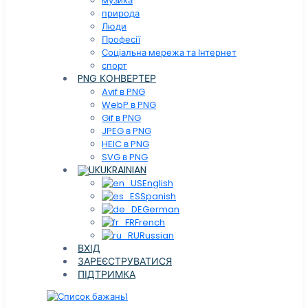
музика
природа
Люди
Професії
Соціальна мережа та Інтернет
спорт
PNG КОНВЕРТЕР
Avif в PNG
WebP в PNG
Gif в PNG
JPEG в PNG
HEIC в PNG
SVG в PNG
UKRAINIAN
English
Spanish
German
French
Russian
ВХІД
ЗАРЕЄСТРУВАТИСЯ
ПІДТРИМКА
1