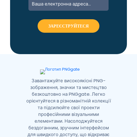
l
t
e
r
n
a
t
i
v
e
:
Завантажуйте високоякісні PNG-
зображення, значки та мистецтво
безкоштовно на PNGgate. Легко
орієнтуйтеся в різноманітній колекції
та підсилюйте свої проекти
професійними візуальними
елементами. Насолоджуйтеся
бездоганним, зручним інтерфейсом
для швидкого доступу, що відкриває