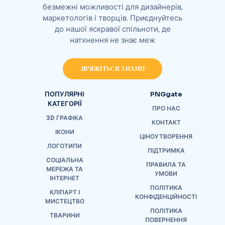
безмежні можливості для дизайнерів,
маркетологів і творців. Приєднуйтесь
до нашої яскравої спільноти, де
натхнення не знає меж
ЗВ'ЯЖІТЬСЯ З НАМИ
ПОПУЛЯРНІ
PNGgate
КАТЕГОРІЇ
ПРО НАС
3D ГРАФІКА
КОНТАКТ
ІКОНИ
ЦІНОУТВОРЕННЯ
ЛОГОТИПИ
ПІДТРИМКА
СОЦІАЛЬНА
ПРАВИЛА ТА
МЕРЕЖА ТА
УМОВИ
ІНТЕРНЕТ
ПОЛІТИКА
КЛІПАРТ І
КОНФІДЕНЦІЙНОСТІ
МИСТЕЦТВО
ПОЛІТИКА
ТВАРИНИ
ПОВЕРНЕННЯ