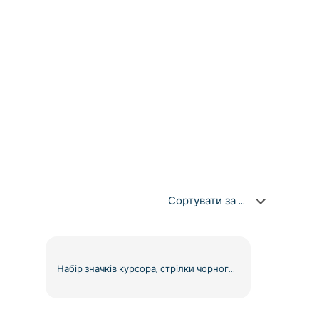
Набір значків курсора, стрілки чорного та зеленого кольору, безкоштовний PNG