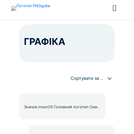
ГРАФІКА
Значок macOS Головний логотип Символ Градієнт X Mark Коло Безкоштовний PNG