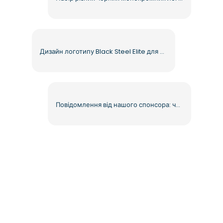
Дизайн логотипу Black Steel Elite для креативних проектів, безкоштовний PNG
Повідомлення від нашого спонсора: червоний вінтажний текст, безкоштовно завантажити PNG