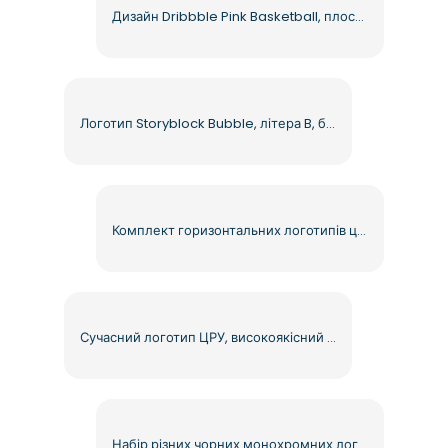
Дизайн Dribbble Pink Basketball, плоске коло, безкоштовний PNG
Логотип Storyblock Bubble, літера B, бірюзовий білий, сучасний стиль, безкоштовний PNG
Комплект горизонтальних логотипів цифрового щоденника, безкоштовний PNG
Сучасний логотип ЦРУ, високоякісний прозорий фон, безкоштовний PNG
Набір різних чорних монохромних логотипів Chevrolet безкоштовно PNG