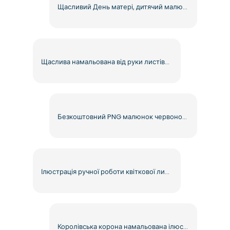
Щасливий День матері, дитячий малюнок, безкоштовний PNG
Щаслива намальована від руки листівка до Дня матері, безкоштовний PNG
Безкоштовний PNG малюнок червоного серця від руки
Ілюстрація ручної роботи квіткової листівки до Дня матері, безкоштовний PNG
Королівська корона намальована ілюстрація безкоштовно PNG