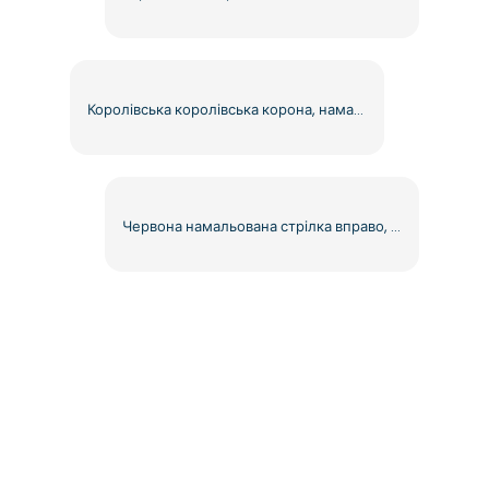
Королівська королівська корона, намальована олівцем, безкоштовна PNG
Червона намальована стрілка вправо, безкоштовний PNG