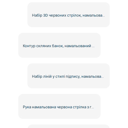
Набір 3D червоних стрілок, намальованих вручну, безкоштовний PNG
Контур скляних банок, намальований від руки, безкоштовний кліпарт PNG
Набір ліній у стилі підпису, намальованих вручну, безкоштовний PNG
Рука намальована червона стрілка з грубим мазком, безкоштовний PNG