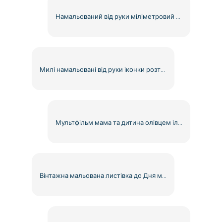
Намальований від руки міліметровий папір із схематичними лініями сітки, безкоштовний PNG
Милі намальовані від руки іконки розташування, безкоштовний PNG
Мультфільм мама та дитина олівцем ілюстрація безкоштовно PNG
Вінтажна мальована листівка до Дня матері, безкоштовний PNG