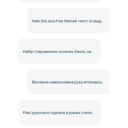
Feliz Dia dos Pais Милий текст із сердечками безкоштовно PNG
Набір старовинних скляних банок, намальованих вручну, безкоштовний PNG
Вінтажна намальована рука аптекарської скляної пляшки ілюстрація безкоштовно PNG
Різні рукописні підписи в різних стилях безкоштовно PNG