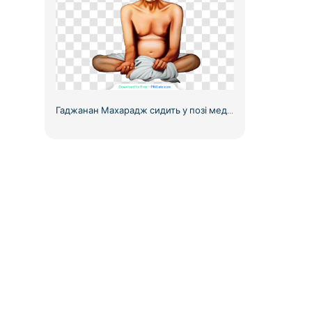
Гаджанан Махарадж сидить у позі медитації, безкоштовно PNG