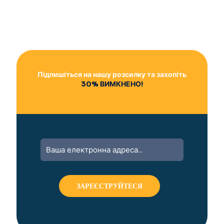
Підпишіться на нашу розсилку та захопіть
30% ВИМКНЕНО!
A
l
t
e
r
n
a
t
i