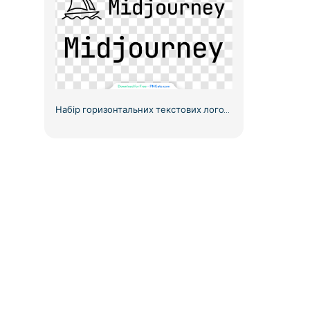
Набір горизонтальних текстових логотипів Midjourney Ai, безкоштовний PNG