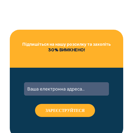
Підпишіться на нашу розсилку та захопіть
30% ВИМКНЕНО!
A
l
t
e
r
n
a
t
i