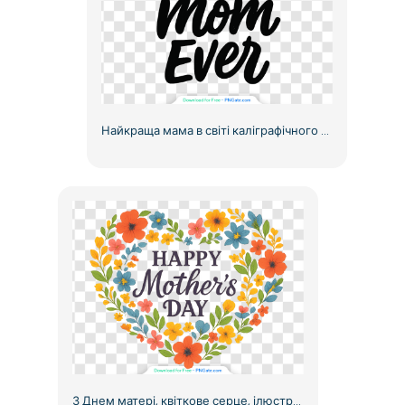
Найкраща мама в світі каліграфічного мистецтва, безкоштовний PNG
З Днем матері, квіткове серце, ілюстрація, безкоштовний PNG