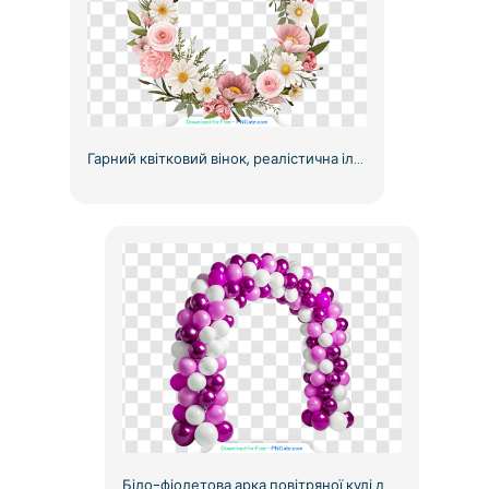
Гарний квітковий вінок, реалістична ілюстрація, безкоштовний PNG
Біло-фіолетова арка повітряної кулі для приголомшливої фотозони безкоштовно PNG