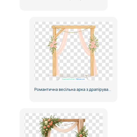
Романтична весільна арка з драпіруванням та трояндами, безкоштовний PNG