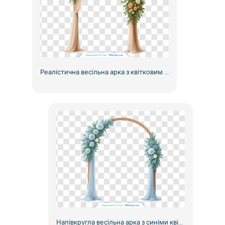
Реалістична весільна арка з квітковим декором безкоштовно PNG
Напівкругла весільна арка з синіми квітами та тканиною, безкоштовний PNG