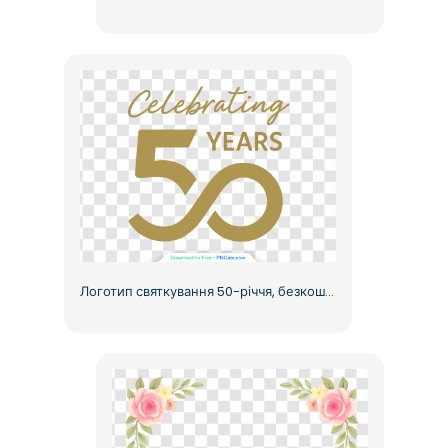
Логотип святкування 50-річчя, безкоштовний PNG