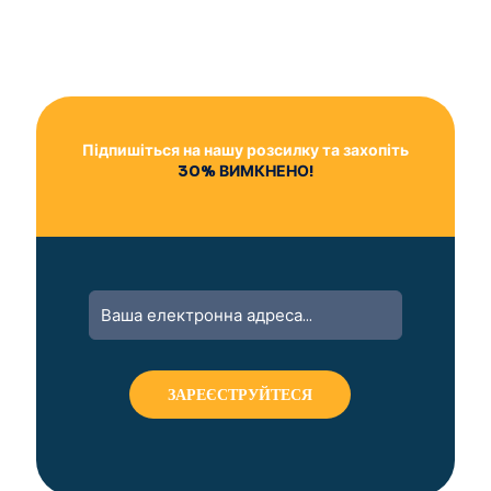
Підпишіться на нашу розсилку та захопіть
30% ВИМКНЕНО!
A
l
t
e
r
n
a
t
i
v