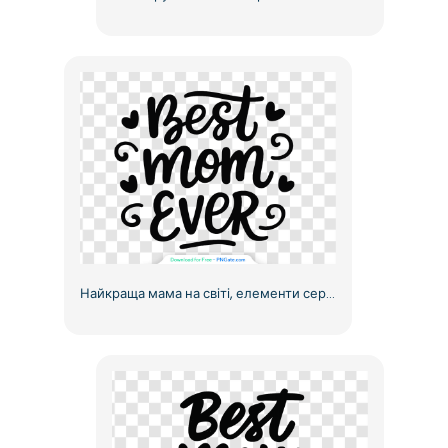
Найкраща мама на світі, елементи серця, мінімалістичний текст логотипу, безкоштовний PNG