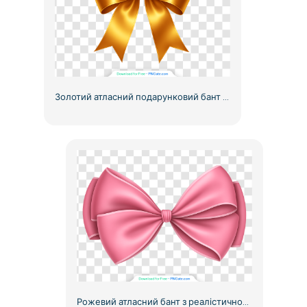
Золотий атласний подарунковий бант з подвійними петлями безкоштовно PNG
Рожевий атласний бант з реалістичною текстурою, безкоштовний PNG