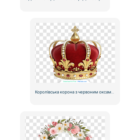
Королівська корона з червоним оксамитом і золотими вставками безкоштовно PNG