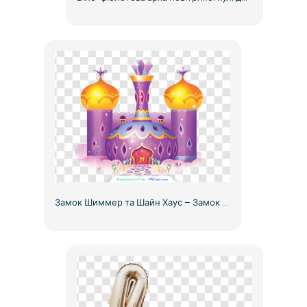
Замок Шиммер та Шайн Хаус – Замок прекрасної принцеси безкоштовно для скачування у форматі PNG