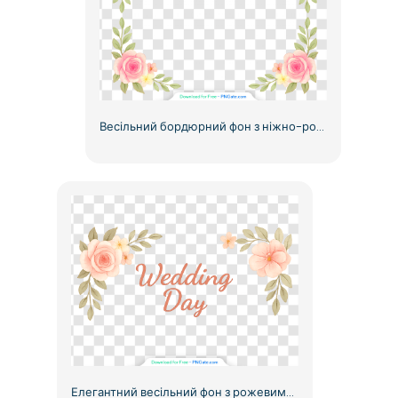
Весільний бордюрний фон з ніжно-рожевими квітами, безкоштовний PNG
Елегантний весільний фон з рожевими квітами, безкоштовний PNG