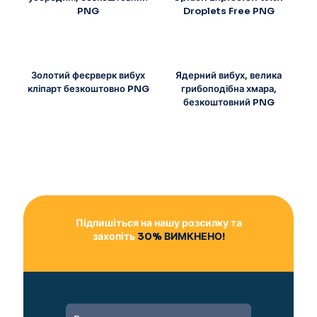
PNG
Droplets Free PNG
Золотий феєрверк вибух
Ядерний вибух, велика
кліпарт безкоштовно PNG
грибоподібна хмара,
безкоштовний PNG
Підпишіться на нашу розсилку та
захопіть
30% ВИМКНЕНО!
A