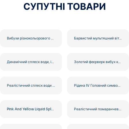
СУПУТНІ ТОВАРИ
Вибухи різнокольорового феєрверку Nightsky безкоштовно PNG
Барвистий мультяшний вітрильний човен на воді в літньому стилі, безкоштовний PNG
Динамічний сплеск води, ілюстрація, безкоштовний PNG
Золотий феєрверк вибух кліпарт безкоштовно PNG
Реалістичний сплеск води з кришталево чистими краплями, безкоштовний PNG
Рідина IV Головний символ логотипу Крапля води у шестикутнику безкоштовно PNG
Pink And Yellow Liquid Splash Explosion With Droplets Free PNG
Реалістичний помаранчевий та червоний вибух із димом, безкоштовний PNG