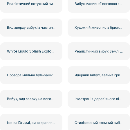
Реалістичний потужний вибух із чорним димом безкоштовно PNG
Вибух масивної вогняної грибної хмари безкоштовно PNG
Вид зверху вибух із частинками, що летять у всіх напрямках, безкоштовно PNG
Художній живопис з бризками блакитної води безкоштовно PNG
White Liquid Splash Explosion Isolated with Droplets Free PNG
Реалістичний вибух Землі з вогняними тріщинами безкоштовний PNG
Прозора мильна бульбашка з відображеннями для безкоштовного PNG
Ядерний вибух, велика грибоподібна хмара, безкоштовний PNG
Вибух, вид зверху на вогонь усередині, безкоштовний PNG
Ілюстрація дерев'яного вітрильника Пригода Безкоштовний PNG
Іконка Drupal, синя крапля води, емблема, коло, безкоштовний PNG
Стилізований атомний вибух з грибоподібною хмарою, безкоштовний PNG