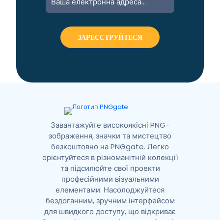
l
t
e
r
n
a
t
i
v
e
:
Завантажуйте високоякісні PNG-
зображення, значки та мистецтво
безкоштовно на PNGgate. Легко
орієнтуйтеся в різноманітній колекції
та підсилюйте свої проекти
професійними візуальними
елементами. Насолоджуйтеся
бездоганним, зручним інтерфейсом
для швидкого доступу, що відкриває