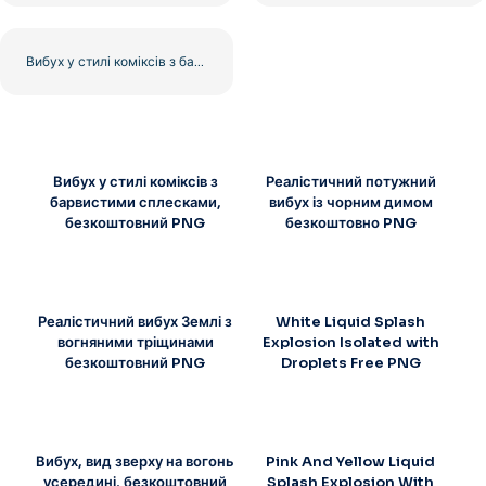
Вибух у стилі коміксів з барвистими сплесками, безкоштовний PNG
Вибух у стилі коміксів з
Реалістичний потужний
барвистими сплесками,
вибух із чорним димом
безкоштовний PNG
безкоштовно PNG
Реалістичний вибух Землі з
White Liquid Splash
вогняними тріщинами
Explosion Isolated with
безкоштовний PNG
Droplets Free PNG
Вибух, вид зверху на вогонь
Pink And Yellow Liquid
усередині, безкоштовний
Splash Explosion With