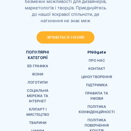
безмежні можливості для дизайнерів,
маркетологів і творців. Приєднуйтесь
до нашої яскравої спільноти, де
натхнення не знає меж
ЗВ'ЯЖІТЬСЯ З НАМИ
ПОПУЛЯРНІ
PNGgate
КАТЕГОРІЇ
ПРО НАС
3D ГРАФІКА
КОНТАКТ
ІКОНИ
ЦІНОУТВОРЕННЯ
ЛОГОТИПИ
ПІДТРИМКА
СОЦІАЛЬНА
ПРАВИЛА ТА
МЕРЕЖА ТА
УМОВИ
ІНТЕРНЕТ
ПОЛІТИКА
КЛІПАРТ І
КОНФІДЕНЦІЙНОСТІ
МИСТЕЦТВО
ПОЛІТИКА
ТВАРИНИ
ПОВЕРНЕННЯ
КОШТІВ
ЦИФРИ