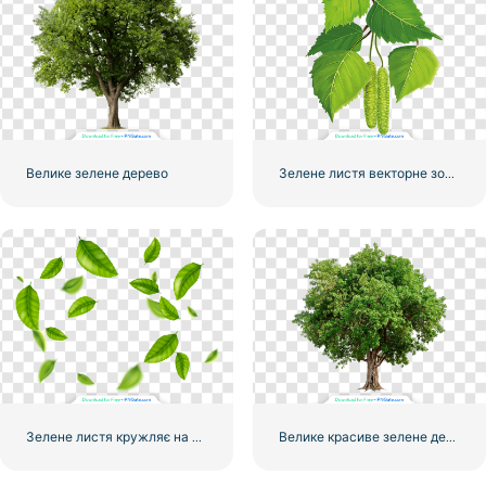
Велике зелене дерево
Зелене листя векторне зображення
Зелене листя кружляє на вітрі ілюстрації
Велике красиве зелене дерево