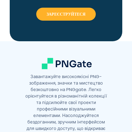
t
e
r
n
a
t
i
v
e
:
Завантажуйте високоякісні PNG-
зображення, значки та мистецтво
безкоштовно на PNGgate. Легко
орієнтуйтеся в різноманітній колекції
та підсилюйте свої проекти
професійними візуальними
елементами. Насолоджуйтеся
бездоганним, зручним інтерфейсом
для швидкого доступу, що відкриває