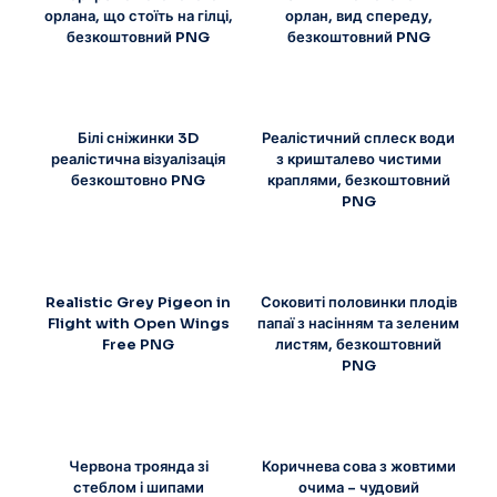
орлана, що стоїть на гілці,
орлан, вид спереду,
безкоштовний PNG
безкоштовний PNG
Білі сніжинки 3D
Реалістичний сплеск води
реалістична візуалізація
з кришталево чистими
безкоштовно PNG
краплями, безкоштовний
PNG
Realistic Grey Pigeon in
Соковиті половинки плодів
Flight with Open Wings
папаї з насінням та зеленим
Free PNG
листям, безкоштовний
PNG
Червона троянда зі
Коричнева сова з жовтими
стеблом і шипами
очима – чудовий