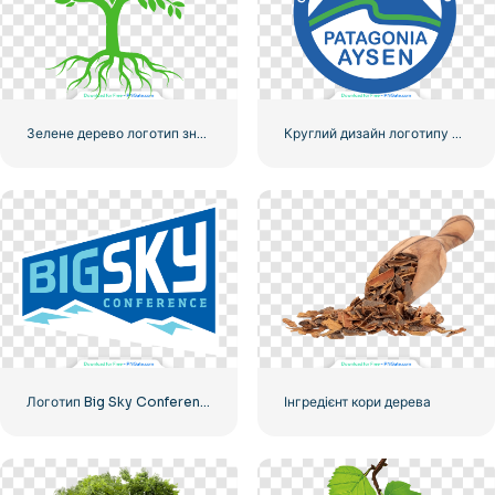
Зелене дерево логотип значок
Круглий дизайн логотипу Gore Aysen Patagonia 2025, безкоштовний PNG
Логотип Big Sky Conference – високоякісне безкоштовне завантаження у форматі PNG для графічного використання
Інгредієнт кори дерева