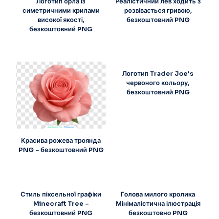
Логотип орла із
Реалістичний лев ходить з
симетричними крилами
розвівається гривою,
високої якості,
безкоштовний PNG
безкоштовний PNG
Логотип Trader Joe's
червоного кольору,
безкоштовний PNG
Красива рожева троянда
PNG – безкоштовний PNG
Стиль піксельної графіки
Голова милого кролика
Minecraft Tree –
Мінімалістична ілюстрація
безкоштовний PNG
безкоштовно PNG