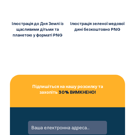
Ілюстрація до Дня Землі із
Ілюстрація зеленої медової
щасливими дітьми та
дині безкоштовно PNG
планетою у форматі PNG
Підпишіться на нашу розсилку та
захопіть
30% ВИМКНЕНО!
A
l