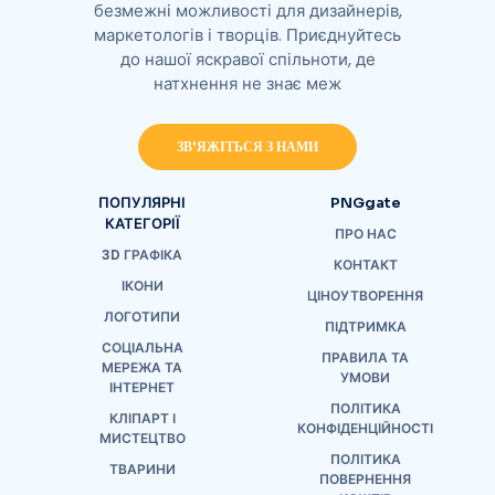
безмежні можливості для дизайнерів,
маркетологів і творців. Приєднуйтесь
до нашої яскравої спільноти, де
натхнення не знає меж
ЗВ'ЯЖІТЬСЯ З НАМИ
ПОПУЛЯРНІ
PNGgate
КАТЕГОРІЇ
ПРО НАС
3D ГРАФІКА
КОНТАКТ
ІКОНИ
ЦІНОУТВОРЕННЯ
ЛОГОТИПИ
ПІДТРИМКА
СОЦІАЛЬНА
ПРАВИЛА ТА
МЕРЕЖА ТА
УМОВИ
ІНТЕРНЕТ
ПОЛІТИКА
КЛІПАРТ І
КОНФІДЕНЦІЙНОСТІ
МИСТЕЦТВО
ПОЛІТИКА
ТВАРИНИ
ПОВЕРНЕННЯ