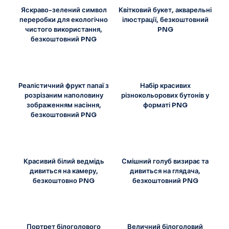
Яскраво-зелений символ
Квітковий букет, акварельні
переробки для екологічно
ілюстрації, безкоштовний
чистого використання,
PNG
безкоштовний PNG
Реалістичний фрукт папаї з
Набір красивих
розрізаним наполовину
різнокольорових бутонів у
зображенням насіння,
форматі PNG
безкоштовний PNG
Красивий білий ведмідь
Смішний голуб визирає та
дивиться на камеру,
дивиться на глядача,
безкоштовно PNG
безкоштовний PNG
Портрет білоголового
Величний білоголовий