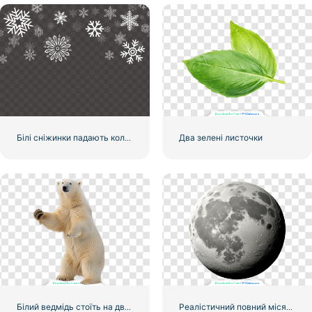
Білі сніжинки падають колаж
Два зелені листочки
Білий ведмідь стоїть на двох лапах і махає безкоштовним PNG
Реалістичний повний місяць 3D