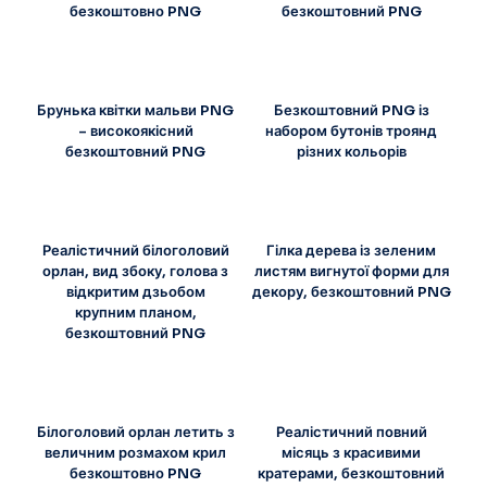
безкоштовно PNG
безкоштовний PNG
Брунька квітки мальви PNG
Безкоштовний PNG із
– високоякісний
набором бутонів троянд
безкоштовний PNG
різних кольорів
Реалістичний білоголовий
Гілка дерева із зеленим
орлан, вид збоку, голова з
листям вигнутої форми для
відкритим дзьобом
декору, безкоштовний PNG
крупним планом,
безкоштовний PNG
Білоголовий орлан летить з
Реалістичний повний
величним розмахом крил
місяць з красивими
безкоштовно PNG
кратерами, безкоштовний