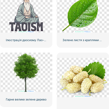
Ілюстрація даосизму Лао-цзи безкоштовно PNG
Зелене листя з краплями води 3D зображення безкоштовне PNG
Гарне велике зелене дерево