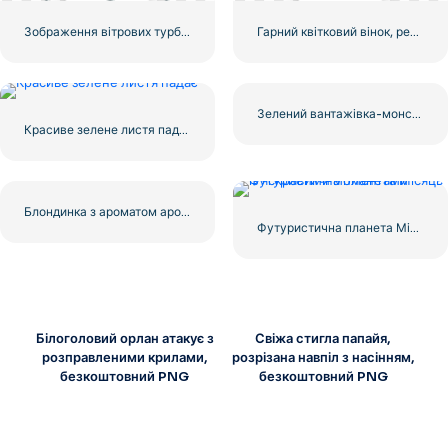
Зображення вітрових турбін для ваших проектів, безкоштовний PNG
Гарний квітковий вінок, реалістична ілюстрація, безкоштовний PNG
Зелений вантажівка-монстр і потужна їзда по скелях безкоштовно PNG
Красиве зелене листя падає
Блондинка з ароматом аромату Ембер, Клайв Крістіан, безкоштовний PNG
Футуристична планета Місяць із яскравими моментами
Білоголовий орлан атакує з
Свіжа стигла папайя,
розправленими крилами,
розрізана навпіл з насінням,
безкоштовний PNG
безкоштовний PNG