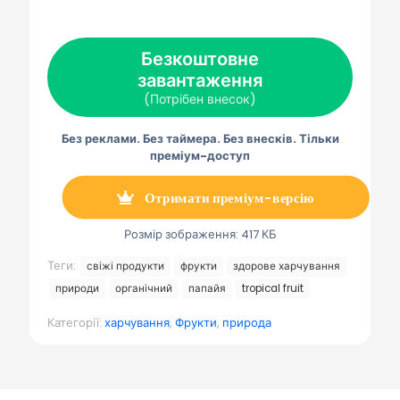
а
а
а
а
а
X
F
P
Е
Т
(
a
i
л
е
Т
c
n
е
л
в
e
t
к
е
Безкоштовне
і
b
e
т
г
т
завантаження
o
r
р
р
т
o
e
о
а
(Потрібен внесок)
е
k
s
н
м
р
t
н
а
)
а
Без реклами. Без таймера. Без внесків. Тільки
п
о
преміум-доступ
ш
т
а
Отримати преміум-версію
Розмір зображення: 417 КБ
Теги:
свіжі продукти
фрукти
здорове харчування
природи
органічний
папайя
tropical fruit
Категорії:
харчування
,
Фрукти
,
природа