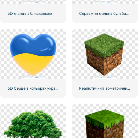
3D місяць з блискавкою
Справжня мильна бульбашка з відображенням дерев і сонця, безкоштовний PNG
3D Серце в кольорах українського прапора з відблисками Free PNG
Реалістичний ізометричний 3D-куб землі з Minecraft