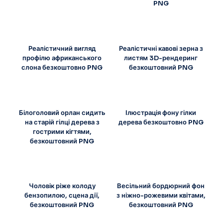
PNG
Реалістичний вигляд
Реалістичні кавові зерна з
профілю африканського
листям 3D-рендеринг
слона безкоштовно PNG
безкоштовний PNG
Білоголовий орлан сидить
Ілюстрація фону гілки
на старій гілці дерева з
дерева безкоштовно PNG
гострими кігтями,
безкоштовний PNG
Чоловік ріже колоду
Весільний бордюрний фон
бензопилою, сцена дії,
з ніжно-рожевими квітами,
безкоштовний PNG
безкоштовний PNG