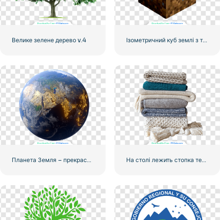
Велике зелене дерево v.4
Ізометричний куб землі з травою з Minecraft
Планета Земля – прекрасна зміна і ніч з вогнями
На столі лежить стопка теплих вовняних ковдр