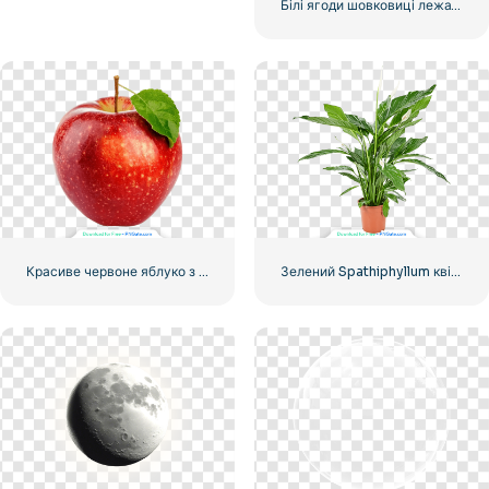
Білі ягоди шовковиці лежать біля зеленого листя
Красиве червоне яблуко з листочком
Зелений Spathiphyllum квітка стоїть у горщику