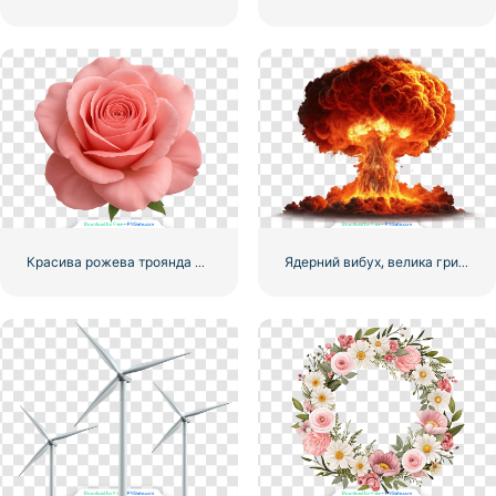
Красива рожева троянда PNG – безкоштовний PNG
Ядерний вибух, велика грибоподібна хмара, безкоштовний PNG