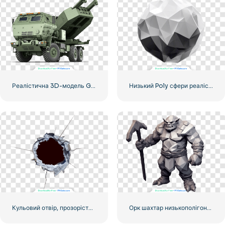
Реалістична 3D-модель Green Khaki Himars
Низький Poly сфери реалістичний
Кульовий отвір, прозорість PNG
Орк шахтар низькополігональний 3D стоїть із киркою