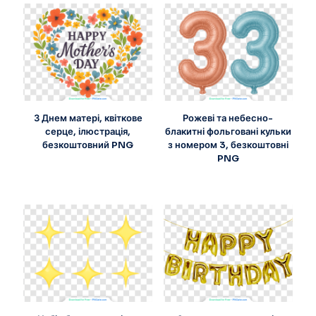
З Днем матері, квіткове
Рожеві та небесно-
серце, ілюстрація,
блакитні фольговані кульки
безкоштовний PNG
з номером 3, безкоштовні
PNG