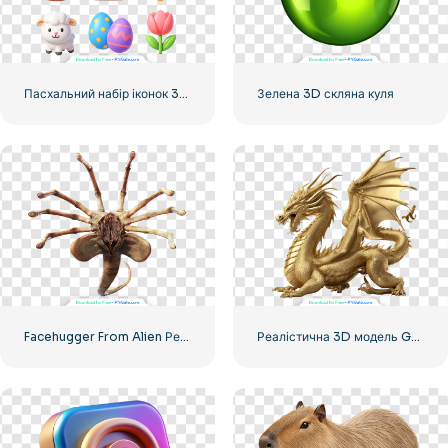
Пасхальний набір іконок 3D реалістична візуалізація безкоштовно PNG
Зелена 3D скляна куля
Facehugger From Alien Реалістичне 3D зображення безкоштовно PNG
Реалістична 3D модель Golden Dragon