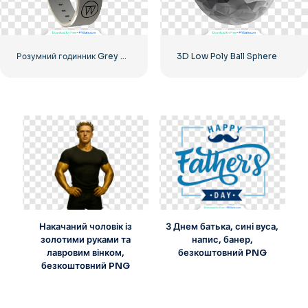
Розумний годинник Grey Metallic Smartwatch – реалістичний годинник Robinwatch
3D Low Poly Ball Sphere
Накачаний чоловік із
З Днем батька, сині вуса,
золотими руками та
напис, банер,
лавровим вінком,
безкоштовний PNG
безкоштовний PNG