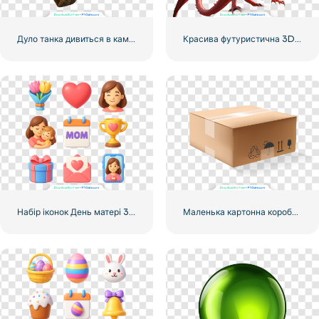
Дуло танка дивиться в камеру
Красива футуристична 3D модель червоного дракона
Набір іконок День матері 3D реалістична візуалізація безкоштовно PNG
Маленька картонна коробка для доставки