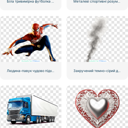
Біла тривимірна футболка з тіньовим макетом
Металеві спортивні розумні годинники
Людина-павук чудово підходить
Закручений темно-сірий димовий слід високої якості, безкоштовний PNG