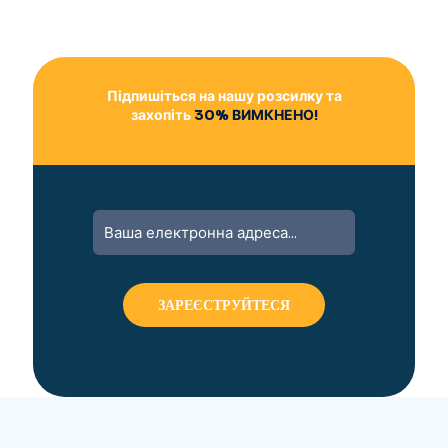
Підпишіться на нашу розсилку та
захопіть
30% ВИМКНЕНО!
A
l
t
e
r
n
a
t
i
v
e
: