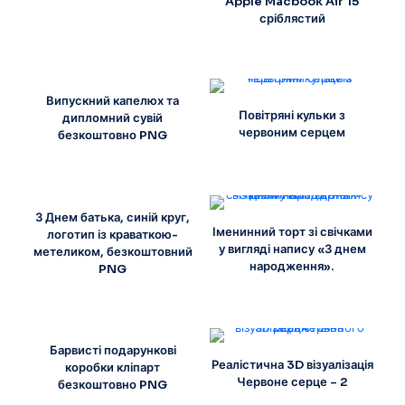
Apple Macbook Air 15
сріблястий
Випускний капелюх та
Повітряні кульки з
дипломний сувій
червоним серцем
безкоштовно PNG
З Днем батька, синій круг,
Іменинний торт зі свічками
логотип із краваткою-
у вигляді напису «З днем
метеликом, безкоштовний
народження».
PNG
Барвисті подарункові
Реалістична 3D візуалізація
коробки кліпарт
Червоне серце – 2
безкоштовно PNG