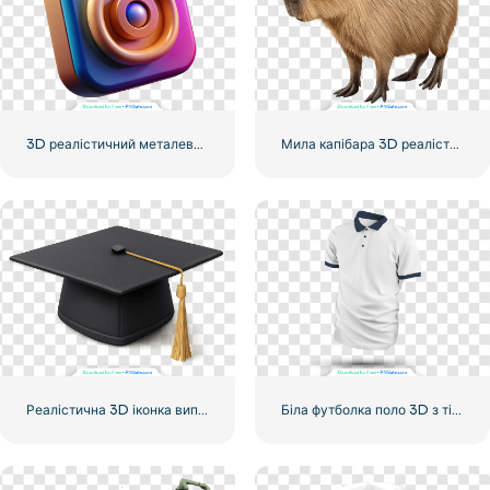
3D реалістичний металевий логотип Instagram у форматі PNG
Мила капібара 3D реалістичне зображення – безкоштовний PNG
Реалістична 3D іконка випускної шапки безкоштовно PNG
Біла футболка поло 3D з тінню