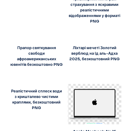
страхування з яскравими
реалістичними
відображеннями у форматі
PNG
Прапор святкування
Ліхтарі мечеті Золотий
свободи
верблюд на Ід аль-Адха
афроамериканських
2025, безкоштовний PNG
ювенітів безкоштовно PNG
Реалістичний сплеск води
з кришталево чистими
краплями, безкоштовний
PNG