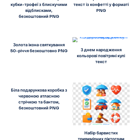
кубки-трофеї з блискучими
текст із конфетті у форматі
відблисками,
PNG
безкоштовний PNG
Золота ікона святкування
З днем народження
50-річчя безкоштовно PNG
кольорові повітряні кулі
текст
Біла подарункова коробка з
червоною атласною
стрічкою та бантом,
безкоштовний PNG
Набір барвистих
тривимірних піктограм