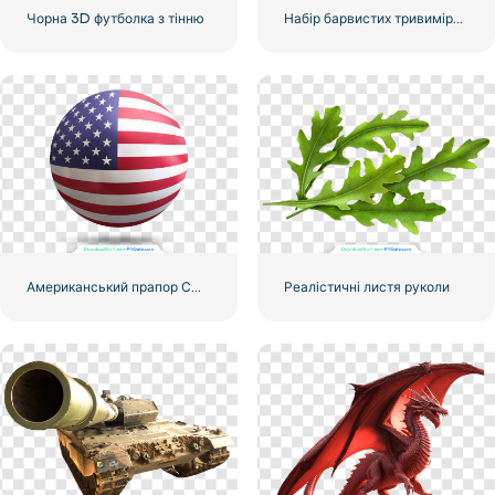
Чорна 3D футболка з тінню
Набір барвистих тривимірних піктограм страхування з яскравими реалістичними відображеннями у форматі PNG
Американський прапор США 3d реалістична сфера
Реалістичні листя руколи