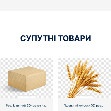
СУПУТНІ ТОВАРИ
Реалістичний 3D-макет картонної подарункової коробки для транспортування
Пшеничні колоски 3D реалістична візуалізація безкоштовно PNG