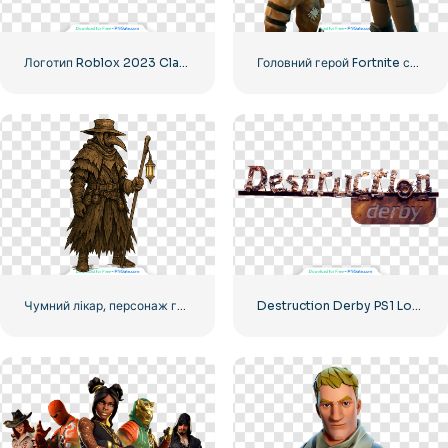
Логотип Roblox 2023 Classic Black горизонтальний
Головний герой Fortnite стоїть у двох позах – безкоштовно завантажити PNG
Чумний лікар, персонаж гри в готичному середньовічному стилі, безкоштовний PNG
Destruction Derby PS1 Logo Transparent Free PNG