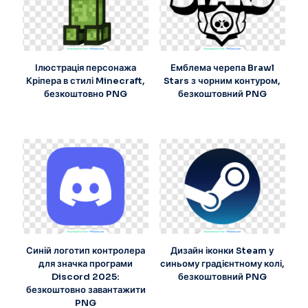
Ілюстрація персонажа
Емблема черепа Brawl
Кріпера в стилі Minecraft,
Stars з чорним контуром,
безкоштовно PNG
безкоштовний PNG
Синій логотип контролера
Дизайн іконки Steam у
для значка програми
синьому градієнтному колі,
Discord 2025:
безкоштовний PNG
безкоштовно завантажити
PNG