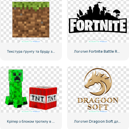
Текстура ґрунту та бруду з блоків у стилі Minecraft, безкоштовний PNG
Логотип Fortnite Battle Royale – високоякісне безкоштовне завантаження PNG
Кріпер з блоком тротилу в Minecraft
Логотип Dragoon Soft для слотів та казино, безкоштовний PNG