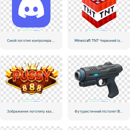
Синій логотип контролера для значка програми Discord 2025: безкоштовно завантажити PNG
Minecraft TNT Червоний ізометричний блок
Зображення логотипу казино та ігрових автоматів Pussy888 для безкоштовного завантаження PNG
Футуристичний пістолет Blaster 3D Render Free PNG