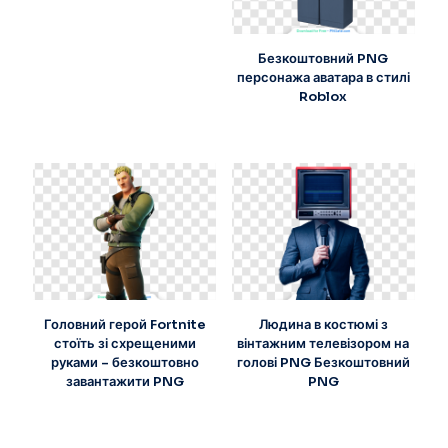
Безкоштовний PNG
персонажа аватара в стилі
Roblox
Головний герой Fortnite
Людина в костюмі з
стоїть зі схрещеними
вінтажним телевізором на
руками – безкоштовно
голові PNG Безкоштовний
завантажити PNG
PNG