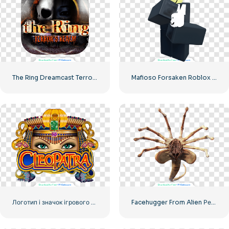
The Ring Dreamcast Terrors Realm Square Rounded Logo – Безкоштовне завантаження PNG
Mafioso Forsaken Roblox Skin Download Free PNG
Логотип і значок ігрового автомата Cleopatra безкоштовно PNG
Facehugger From Alien Реалістичне 3D зображення безкоштовно PNG