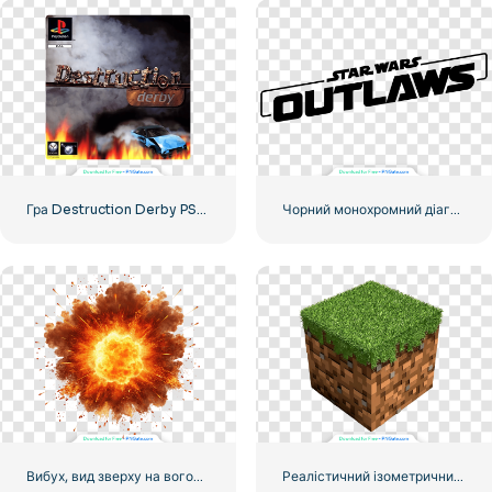
Гра Destruction Derby PS1 Круглий значок безкоштовно PNG
Чорний монохромний діагональний логотип Зоряних воєн Outlaws, безкоштовний PNG
Вибух, вид зверху на вогонь усередині, безкоштовний PNG
Реалістичний ізометричний 3D-куб землі з Minecraft