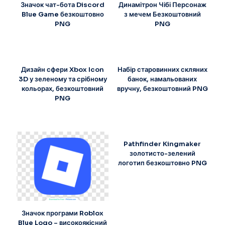
Значок чат-бота Discord
Динамітрон Чібі Персонаж
Blue Game безкоштовно
з мечем Безкоштовний
PNG
PNG
Дизайн сфери Xbox Icon
Набір старовинних скляних
3D у зеленому та срібному
банок, намальованих
кольорах, безкоштовний
вручну, безкоштовний PNG
PNG
Pathfinder Kingmaker
золотисто-зелений
логотип безкоштовно PNG
Значок програми Roblox
Blue Logo – високоякісний