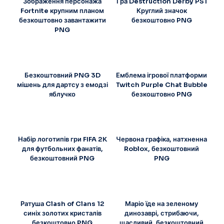
Зображення персонажа
Гра Destruction Derby PS1
Fortnite крупним планом
Круглий значок
безкоштовно завантажити
безкоштовно PNG
PNG
Безкоштовний PNG 3D
Емблема ігрової платформи
мішень для дартсу з емодзі
Twitch Purple Chat Bubble
яблучко
безкоштовно PNG
Набір логотипів гри FIFA 2K
Червона графіка, натхненна
для футбольних фанатів,
Roblox, безкоштовний
безкоштовний PNG
PNG
Ратуша Clash of Clans 12
Маріо їде на зеленому
синіх золотих кристалів
динозаврі, стрибаючи,
безкоштовно PNG
щасливий, безкоштовний