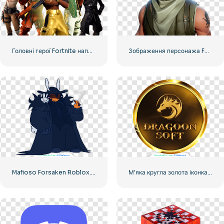
Головні герої Fortnite напоготові до бою – безкоштовно завантажити PNG
Зображення персонажа Fortnite крупним планом безкоштовно завантажити PNG
Mafioso Forsaken Roblox. Намальований кліпарт для творчих проектів, безкоштовний PNG
М'яка кругла золота іконка Dragoon у форматі PNG