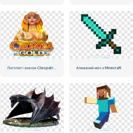
Логотип і значок Cleopatra's Gold Slot Game безкоштовно PNG
Алмазний меч з Minecraft