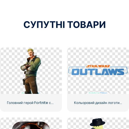
СУПУТНІ ТОВАРИ
Головний герой Fortnite стоїть зі схрещеними руками – безкоштовно завантажити PNG
Кольоровий дизайн логотипу Star Wars Outlaws, безкоштовний PNG