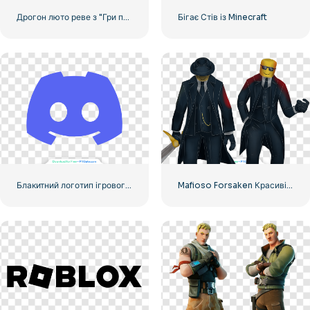
Дрогон люто реве з "Гри престолів" безкоштовно PNG
Бігає Стів із Minecraft
Блакитний логотип ігрового контролера з обличчям – завантажте безкоштовне зображення PNG
Mafioso Forsaken Красиві скіни Roblox у двох позах безкоштовно PNG