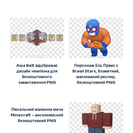
Awa Belt відображає
Персонаж Ель Прімо з
дизайн чемпіона для
Brawl Stars, блакитний,
безкоштовного
маскований реслер,
завантаження PNG
безкоштовний PNG
Піксельний малюнок меча
Minecraft – високоякісний
безкоштовний PNG