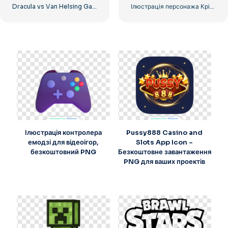
Dracula vs Van Helsing Game Character Art Free PNG
Ілюстрація персонажа Кріпера в стилі Minecraft, безкоштовно PNG
Ілюстрація контролера
Pussy888 Casino and
емодзі для відеоігор,
Slots App Icon –
безкоштовний PNG
Безкоштовне завантаження
PNG для ваших проектів