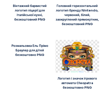
Вінтажний барвистий
Головний горизонтальний
логотип піцерії для
логотип бренду Nintendo,
італійської кухні,
червоний, білий,
безкоштовний PNG
заокруглений прямокутник,
безкоштовний PNG
Розмальовка Ель Прімо
Браулер для дітей
безкоштовно PNG
Логотип і значок ігрового
автомата Cleopatra
безкоштовно PNG