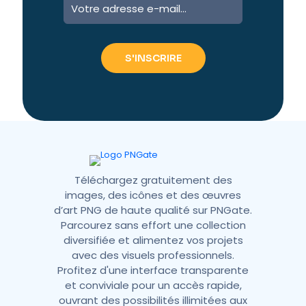
l
t
e
r
n
a
t
i
v
e
:
Téléchargez gratuitement des
images, des icônes et des œuvres
d’art PNG de haute qualité sur PNGate.
Parcourez sans effort une collection
diversifiée et alimentez vos projets
avec des visuels professionnels.
Profitez d'une interface transparente
et conviviale pour un accès rapide,
ouvrant des possibilités illimitées aux