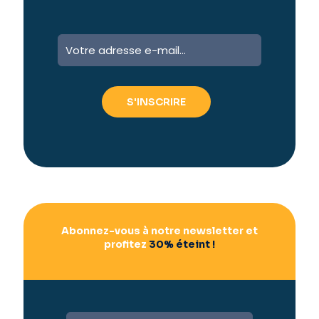
A
l
t
e
r
n
a
t
i
v
e
:
Abonnez-vous à notre newsletter et
profitez
30% éteint !
A