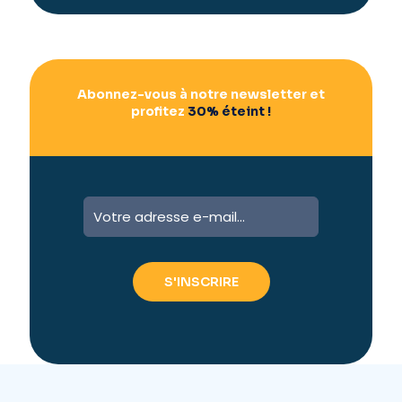
v
e
:
Abonnez-vous à notre newsletter et
profitez
30% éteint !
A
l
t
e
r
n
a
t
i
v
e
: