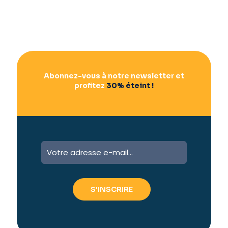
Abonnez-vous à notre newsletter et
profitez
30% éteint !
A
l
t
e
r
n
a
t
i