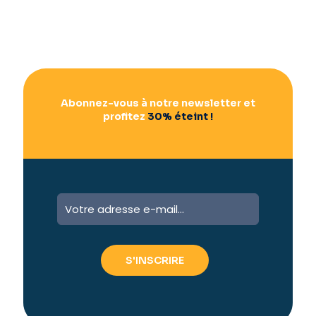
Abonnez-vous à notre newsletter et
profitez
30% éteint !
A
l
t
e
r
n
a
t
i