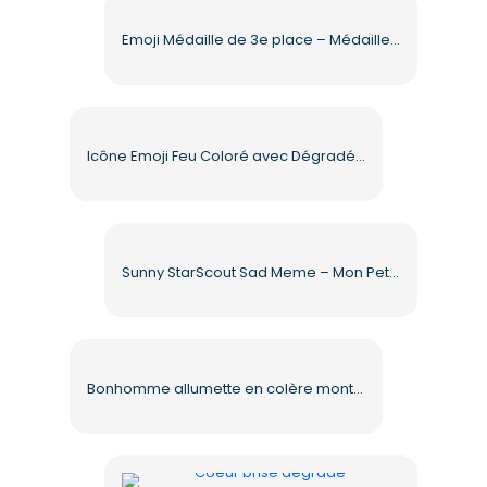
Emoji Médaille de 3e place – Médaille de bronze avec ruban bleu PNG gratuit
Icône Emoji Feu Coloré avec Dégradés PNG Gratuit
Sunny StarScout Sad Meme – Mon Petit Poney (PNG gratuit)
Bonhomme allumette en colère montrant un doigt d'honneur – Téléchargement PNG gratuit