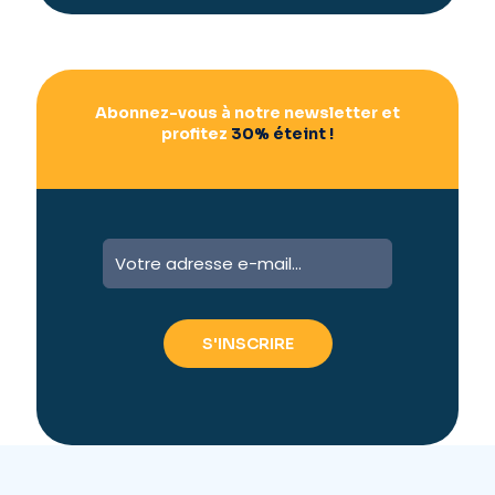
v
e
:
Abonnez-vous à notre newsletter et
profitez
30% éteint !
A
l
t
e
r
n
a
t
i
v
e
: