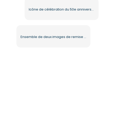
Icône de célébration du 50e anniversaire d'or PNG gratuit
Ensemble de deux images de remise de diplôme Hello Kitty au format PNG gratuit