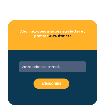
Abonnez-vous à notre newsletter et
profitez
30% éteint !
A
l
t
e
r
n
a
t
i
v