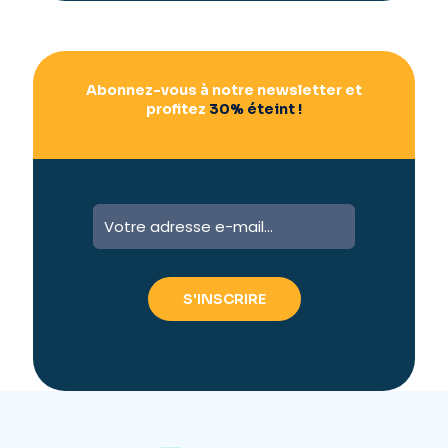
e
:
Abonnez-vous à notre newsletter et
profitez
30% éteint !
A
l
t
e
r
n
a
t
i
v
e
: