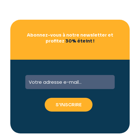
Abonnez-vous à notre newsletter et
profitez
30% éteint !
A
l
t
e
r
n
a
t
i
v
e