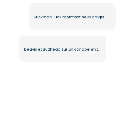
Stickman Fuck montrant deux doigts – Téléchargement PNG gratuit pour vos projets
Beavis et Butthead sur un canapé en train de manger des nachos – Téléchargement PNG gratuit