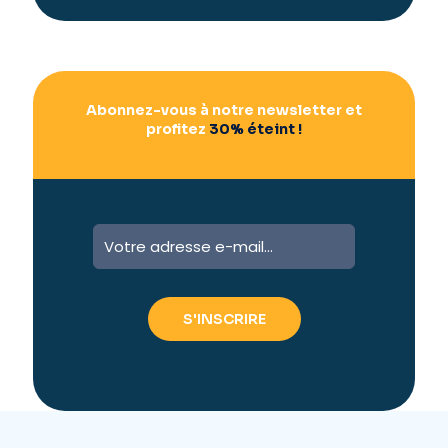
v
e
:
Abonnez-vous à notre newsletter et
profitez
30% éteint !
A
l
t
e
r
n
a
t
i
v
e
: