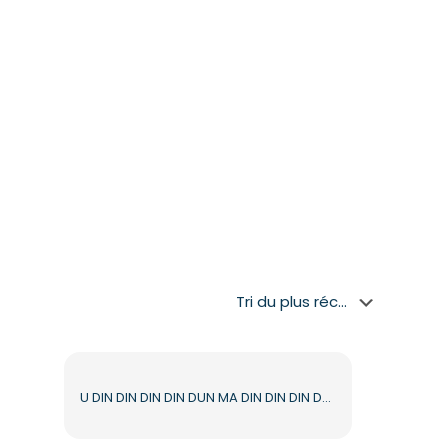
U DIN DIN DIN DIN DUN MA DIN DIN DIN DUN – Personnage orange musclé avec baskets PNG gratuit