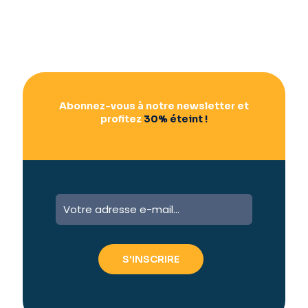
Abonnez-vous à notre newsletter et
profitez
30% éteint !
A
l
t
e
r
n
a
t
i