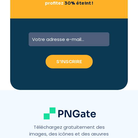
profitez
30% éteint !
A
l
t
e
r
n
a
t
i
v
e
:
Téléchargez gratuitement des
images, des icônes et des œuvres