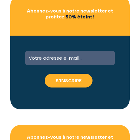
Abonnez-vous à notre newsletter et
profitez
30% éteint !
A
l
t
e
r
n
a
t
i
v
e
:
Abonnez-vous à notre newsletter et