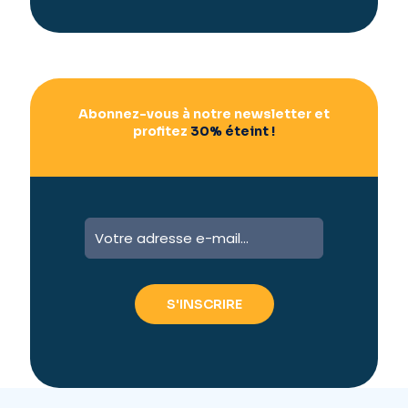
i
v
e
:
Abonnez-vous à notre newsletter et
profitez
30% éteint !
A
l
t
e
r
n
a
t
i
v
e