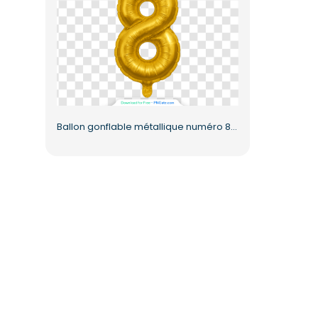
Ballon gonflable métallique numéro 8 en feuille d'or (PNG gratuit)