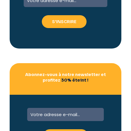
l
t
e
r
n
a
t
i
v
e
:
Abonnez-vous à notre newsletter et
profitez
30% éteint !
A
l
t
e