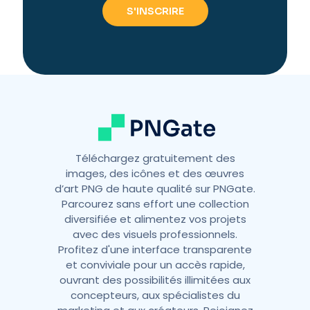
r
n
a
t
i
v
e
:
Téléchargez gratuitement des
images, des icônes et des œuvres
d’art PNG de haute qualité sur PNGate.
Parcourez sans effort une collection
diversifiée et alimentez vos projets
avec des visuels professionnels.
Profitez d'une interface transparente
et conviviale pour un accès rapide,
ouvrant des possibilités illimitées aux
concepteurs, aux spécialistes du