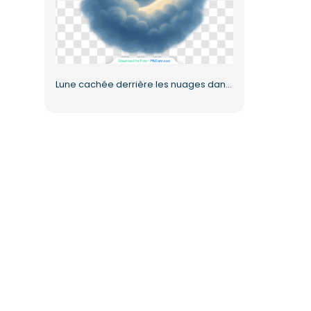
Lune cachée derrière les nuages dans un ciel de rêve PNG gratuit