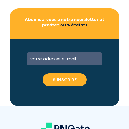
:
Abonnez-vous à notre newsletter et
profitez
30% éteint !
A
l
t
e
r
n
a
t
i
v
e
: