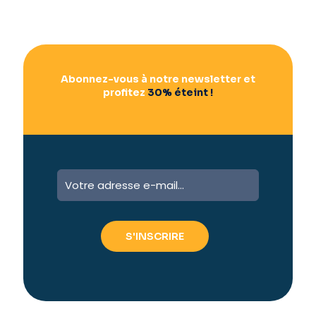
Abonnez-vous à notre newsletter et
profitez
30% éteint !
A
l
t
e
r
n
a
t
i
v
e