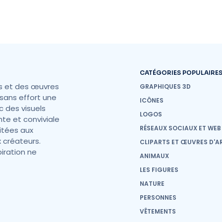
CATÉGORIES POPULAIRE
s et des œuvres
GRAPHIQUES 3D
sans effort une
ICÔNES
c des visuels
LOGOS
nte et conviviale
RÉSEAUX SOCIAUX ET WEB
mitées aux
 créateurs.
CLIPARTS ET ŒUVRES D'A
iration ne
ANIMAUX
LES FIGURES
NATURE
PERSONNES
VÊTEMENTS