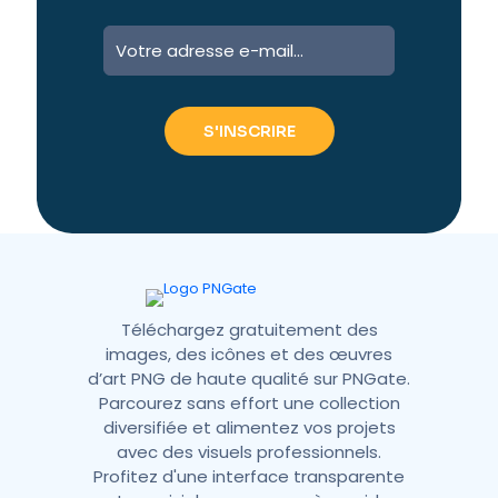
A
l
t
e
r
n
a
t
i
v
e
:
Téléchargez gratuitement des
images, des icônes et des œuvres
d’art PNG de haute qualité sur PNGate.
Parcourez sans effort une collection
diversifiée et alimentez vos projets
avec des visuels professionnels.
Profitez d'une interface transparente