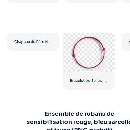
Chapeau de Père Noël rouge réaliste, clipart gratuit PNG
Bracelet porte-bonheur en fil rouge, image PNG gratuite
Ensemble de rubans de
sensibilisation rouge, bleu sarcell