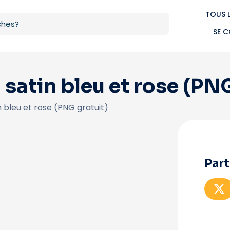
TOUS 
SE 
atin bleu et rose (PNG
bleu et rose (PNG gratuit)
Part
P
a
r
t
a
g
e