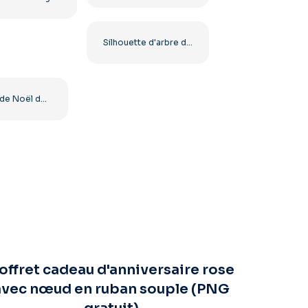
Silhouette d'arbre de Noël scintillant doré Clipart PNG gratuit
Cloches de Noël dorées avec ruban rouge et pin (PNG gratuit)
offret cadeau d'anniversaire rose
avec nœud en ruban souple (PNG