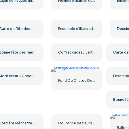
Lapin de Pâques mignon tenant un œuf coloré souriant PNG gratuit
Meilleure maman du monde, design minimaliste noir, PNG gratuit
Carte de fête des mères dessinée à la main (PNG gratuit)
Ensemble d'illustrations de chapeaux de Père Noël multicolores (PNG gratuit)
Bonne fête des mères, cœur découpé en papier PNG gratuit
Coffret cadeau vert avec motif de Noël et nœud rouge vif (PNG gratuit)
Motif cœur « Joyeuse fête des mères » (PNG gratuit)
Fond De Chutes De Neige Blanche
Sorcière Méchante Disney – Des créations de personnages enchanteresses pour vos projets (téléchargement PNG gratuit)
Couronne de fleurs « Meilleure maman de tous les temps » (illustration peinte) PNG gratuit
Ballon