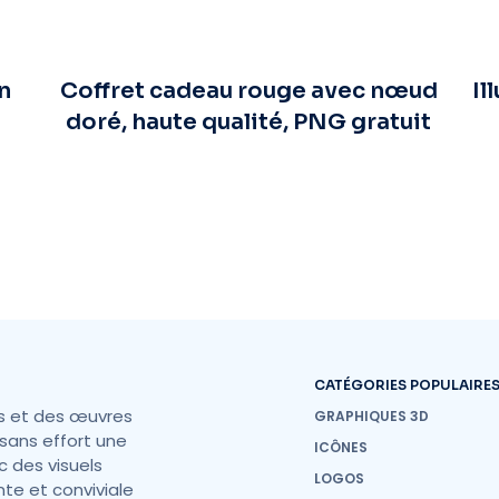
n
Coffret cadeau rouge avec nœud
Il
doré, haute qualité, PNG gratuit
s
CATÉGORIES POPULAIRE
s et des œuvres
GRAPHIQUES 3D
sans effort une
ICÔNES
c des visuels
LOGOS
nte et conviviale