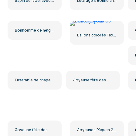
Sapin de Noël avec étoile en dessin animé (PNG gratuit)
Lettrage « Bonne année » avec coffret cadeau (PNG gratuit)
Bonhomme de neige de Noël avec écharpe rouge et mitaines (PNG gratuit)
Ballons colorés Texte joyeux
Ensemble de chapeaux de Père Noël réalistes au format PNG gratuit
Joyeuse fête des mères, illustration de cœur floral au format PNG gratuit
Joyeuse fête des mères, cœur rose, art gratuit au format PNG
Joyeuses Pâques 2025 : carte minimaliste avec logo PNG gratuit