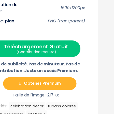
r
r
r
r
lution du
s
s
s
s
1600x1200px
er
u
u
u
u
r
r
r
r
F
P
E
T
re-plan
PNG (transparent)
a
i
-
é
c
n
m
l
w
e
t
a
é
b
e
i
g
o
r
l
r
o
e
a
k
s
m
Téléchargement Gratuit
t
m
e
(Contribution requise)
 de publicité. Pas de minuteur. Pas de
ntribution. Juste un accès Premium.
Obtenez Premium
Taille de l'image : 217 Ko
lés:
celebration decor
rubans colorés