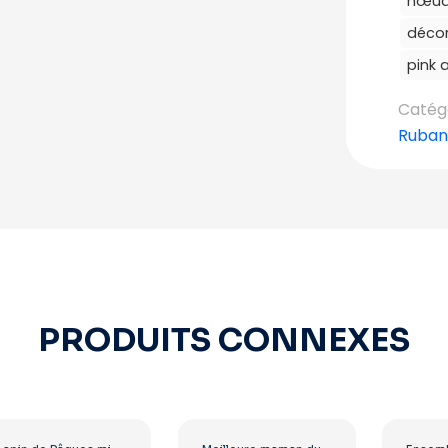
nœud
décor
pink 
Catégo
Ruban
PRODUITS CONNEXES