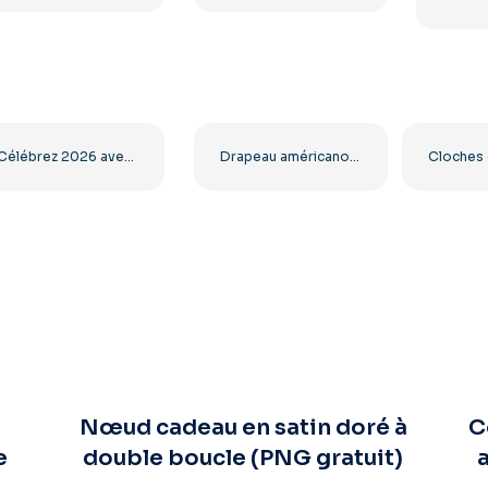
Célébrez 2026 avec du texte 3D doré gratuit au format PNG
Drapeau américano-américain en forme de coeur
Nœud cadeau en satin doré à
C
e
double boucle (PNG gratuit)