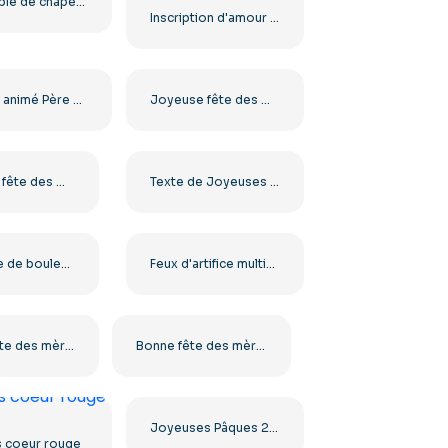
Ensemble de chapeaux de Père Noël colorés et réalistes (PNG gratuit)
Inscription d'amour de ballons dorés
Dessin animé Père Noël agitant la main Joyeux Noël PNG gratuit
Joyeuse fête des mères : cœur en chocolat (PNG gratuit)
Carte de fête des mères florale dessinée à la main, illustration gratuite au format PNG
Texte de Joyeuses Pâques avec des œufs de Pâques (PNG gratuit)
Ensemble de boules de Noël rouges – Clipart brillant et mat gratuit au format PNG
Feux d'artifice multicolores Nightsky (PNG gratuit)
Bonne fête des mères, cœur découpé en papier PNG gratuit
Bonne fête des mères : ballon 3D en forme de cœur (PNG gratuit)
Joyeuses Pâques 2025 : illustration avec confettis (PNG gratuit)
s coeur rouge