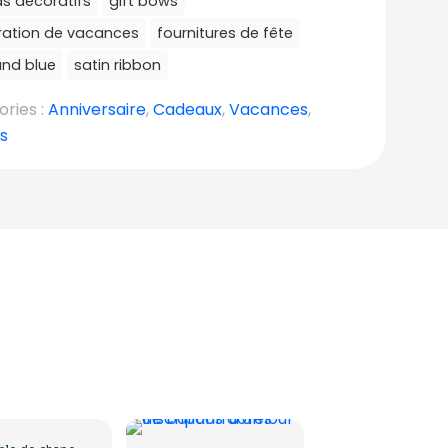
s décoratifs
gift bows
ation de vacances
fournitures de fête
and blue
satin ribbon
ries :
Anniversaire
,
Cadeaux
,
Vacances
,
s