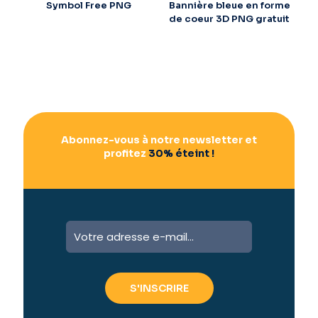
Symbol Free PNG
Bannière bleue en forme
de coeur 3D PNG gratuit
Abonnez-vous à notre newsletter et
profitez
30% éteint !
A
l
t
e
r
n
a