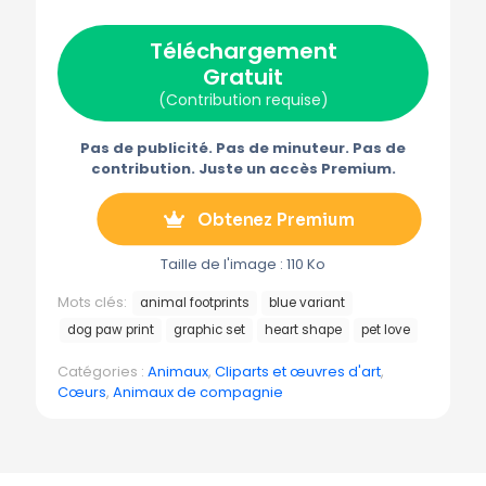
(
a
i
-
é
T
c
n
m
l
w
e
t
a
é
Téléchargement
i
b
e
i
g
t
o
r
l
r
Gratuit
t
o
e
a
e
k
s
m
(Contribution requise)
r
t
m
)
e
Pas de publicité. Pas de minuteur. Pas de
contribution. Juste un accès Premium.
Obtenez Premium
Taille de l'image : 110 Ko
Mots clés:
animal footprints
blue variant
dog paw print
graphic set
heart shape
pet love
Catégories :
Animaux
,
Cliparts et œuvres d'art
,
Cœurs
,
Animaux de compagnie