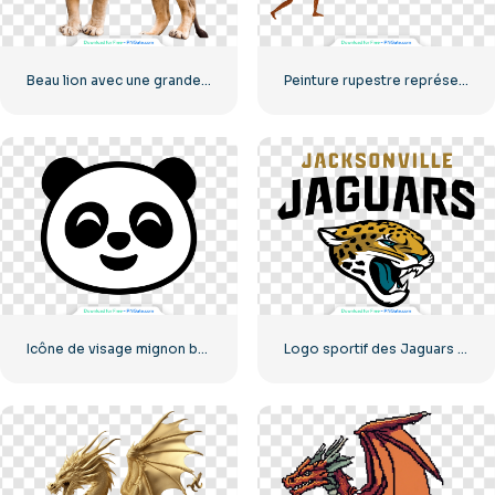
Beau lion avec une grande crinière
Peinture rupestre représentant un mammouth chassant un humain (PNG gratuit)
Icône de visage mignon bébé panda
Logo sportif des Jaguars de Jacksonville (PNG gratuit)