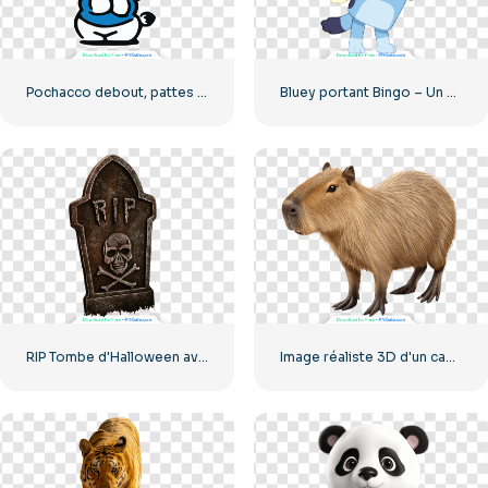
Pochacco debout, pattes jointes, en chemise bleue – Téléchargement gratuit d'image PNG
Bluey portant Bingo – Un Bluey PNG
RIP Tombe d'Halloween avec crâne
Image réaliste 3D d'un capybara mignon – PNG gratuit