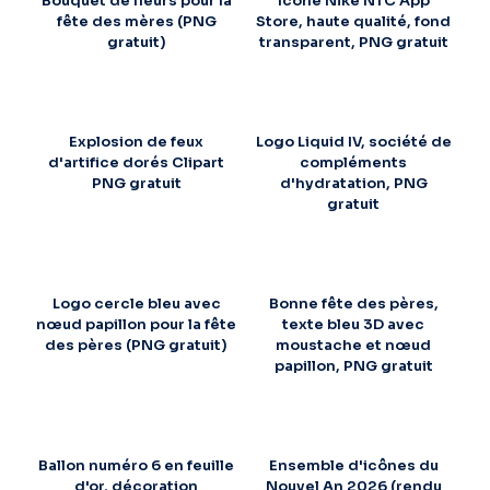
Bouquet de fleurs pour la
Icône Nike NTC App
fête des mères (PNG
Store, haute qualité, fond
gratuit)
transparent, PNG gratuit
Explosion de feux
Logo Liquid IV, société de
d'artifice dorés Clipart
compléments
PNG gratuit
d'hydratation, PNG
gratuit
Logo cercle bleu avec
Bonne fête des pères,
nœud papillon pour la fête
texte bleu 3D avec
des pères (PNG gratuit)
moustache et nœud
papillon, PNG gratuit
Ballon numéro 6 en feuille
Ensemble d'icônes du
d'or, décoration
Nouvel An 2026 (rendu