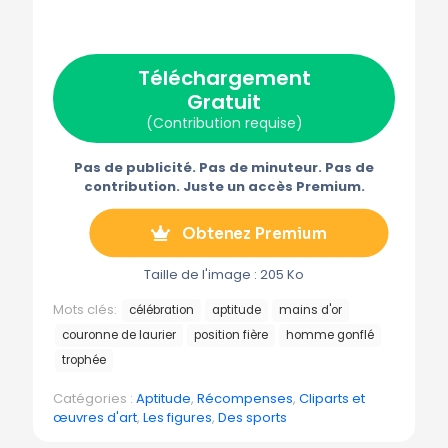
r
r
r
r
r
X
F
P
E
T
(
a
i
-
é
T
c
n
m
l
w
e
t
a
é
Téléchargement
i
b
e
i
g
t
o
r
l
r
Gratuit
t
o
e
a
e
k
s
m
(Contribution requise)
r
t
m
)
e
Pas de publicité. Pas de minuteur. Pas de
contribution. Juste un accès Premium.
Obtenez Premium
Taille de l'image : 205 Ko
Mots clés:
célébration
aptitude
mains d'or
couronne de laurier
position fière
homme gonflé
trophée
Catégories :
Aptitude
,
Récompenses
,
Cliparts et
œuvres d'art
,
Les figures
,
Des sports