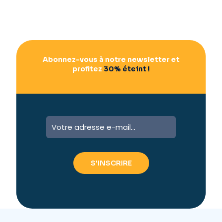
Abonnez-vous à notre newsletter et
profitez
30% éteint !
A
l
t
e
r
n
a
t
i
v
e