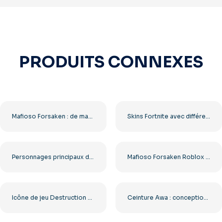
PRODUITS CONNEXES
Mafioso Forsaken : de magnifiques skins Roblox en deux poses, au format PNG gratuit
Skins Fortnite avec différents personnages du jeu – Téléchargement PNG gratuit
Personnages principaux de Fortnite prêts au combat – Téléchargement PNG gratuit
Mafioso Forsaken Roblox Dessiné Clipart pour Projets Créatifs PNG Gratuit
Icône de jeu Destruction Derby PS1 (PNG gratuit)
Ceinture Awa : conception de championne, téléchargement PNG gratuit