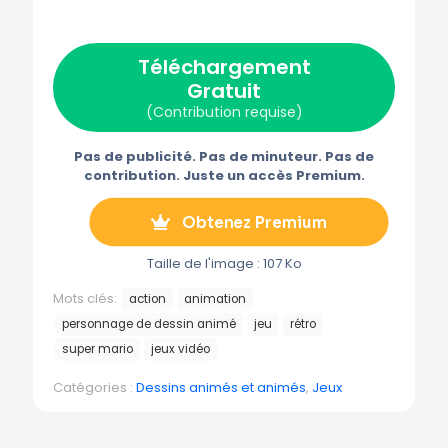
X
F
P
E
T
(
a
i
-
é
T
c
n
m
l
w
e
t
a
é
Téléchargement
i
b
e
i
g
t
o
r
l
r
Gratuit
t
o
e
a
e
k
s
m
(Contribution requise)
r
t
m
)
e
Pas de publicité. Pas de minuteur. Pas de
contribution. Juste un accès Premium.
Obtenez Premium
Taille de l'image : 107 Ko
Mots clés:
action
animation
personnage de dessin animé
jeu
rétro
super mario
jeux vidéo
Catégories :
Dessins animés et animés
,
Jeux