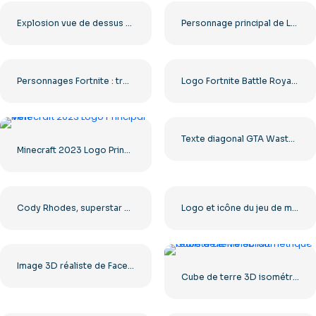
Explosion vue de dessus d'un incendie à l'intérieur (PNG gratuit)
Personnage principal de Lethal Company pointant du doigt PNG gratuit
Personnages Fortnite : trois héros réunis en une seule image, à télécharger gratuitement au format PNG
Logo Fortnite Battle Royale – Téléchargement PNG gratuit de haute qualité
Texte diagonal GTA Wasted avec éclaboussures rouges (PNG gratuit)
Minecraft 2023 Logo Principal Vert
Cody Rhodes, superstar du catch, image PNG gratuite
Logo et icône du jeu de machine à sous Cleopatra's Gold (PNG gratuit)
Image 3D réaliste de Facehugger d'Alien (PNG gratuit)
Cube de terre 3D isométrique réaliste de Minecraft