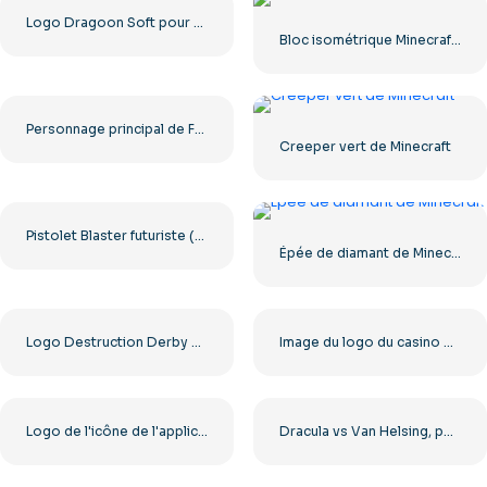
Logo Dragoon Soft pour machines à sous et casinos (PNG gratuit)
Bloc isométrique Minecraft TNT Red
Personnage principal de Fortnite debout, bras croisés – Téléchargement PNG gratuit
Creeper vert de Minecraft
Pistolet Blaster futuriste (rendu 3D) PNG gratuit
Épée de diamant de Minecraft
Logo Destruction Derby PS1 transparent au format PNG gratuit
Image du logo du casino et des machines à sous Pussy888 à télécharger gratuitement au format PNG
Logo de l'icône de l'application Alight Motion au format PNG gratuit
Dracula vs Van Helsing, personnage du jeu vidéo, illustration PNG gratuite