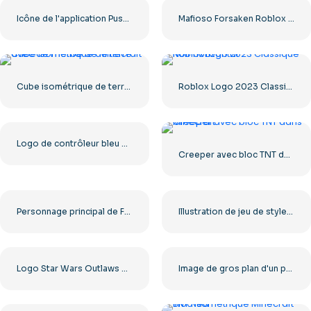
Icône de l'application Pussy888 Casino et Machines à sous – Téléchargement PNG gratuit pour vos projets
Mafioso Forsaken Roblox Skin Téléchargement gratuit PNG
Cube isométrique de terre avec de l'herbe de Minecraft
Roblox Logo 2023 Classique Noir horizontal
Logo de contrôleur bleu pour l'icône de l'application Discord 2025 : téléchargement PNG gratuit
Creeper avec bloc TNT dans Minecraft
Personnage principal de Fortnite (deux poses) – Téléchargement PNG gratuit
Illustration de jeu de style gothique médiéval de personnage de docteur de la peste PNG gratuit
Logo Star Wars Outlaws en couleur, design gratuit au format PNG
Image de gros plan d'un personnage Fortnite à télécharger gratuitement au format PNG