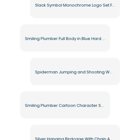
Slack Symbol Monochrome Logo Set Free PNG
Smiling Plumber Full Body in Blue Hard Hat and Gloves Free PNG
Spiderman Jumping and Shooting Web from Hands Free PNG
Smiling Plumber Cartoon Character Showing Ok Sign Free PNG
Silver Hanging Birdcage With Chain And Rounded Bars Free PNG