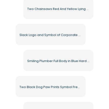
Two Chainsaws Red And Yellow Lying Side By Side Free PNG
Slack Logo and Symbol of Corporate Messenger Free PNG
Smiling Plumber Full Body in Blue Hard Hat Free PNG
Two Black Dog Paw Prints Symbol Free PNG