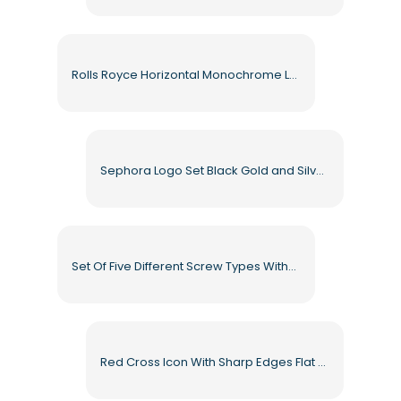
Rolls Royce Horizontal Monochrome Logo Set Free PNG
Sephora Logo Set Black Gold and Silver Variations Free PNG
Set Of Five Different Screw Types Without Labels Free PNG
Red Cross Icon With Sharp Edges Flat Error Symbol Free PNG