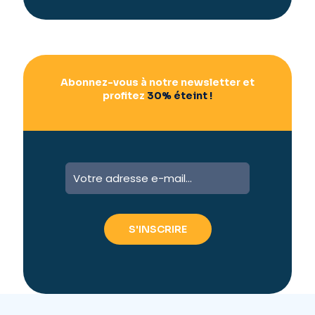
i
v
e
:
Abonnez-vous à notre newsletter et
profitez
30% éteint !
A
l
t
e
r
n
a
t
i
v
e