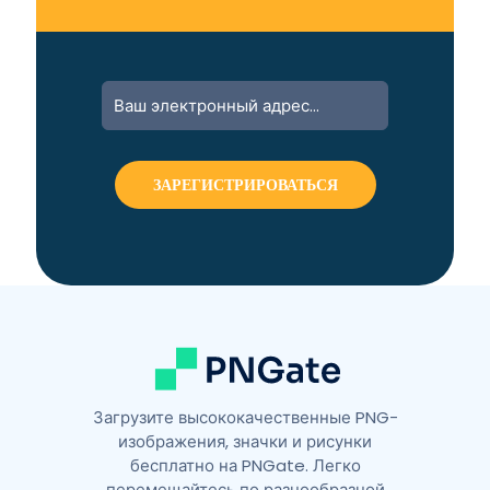
A
l
t
e
r
n
a
t
i
v
e
:
Загрузите высококачественные PNG-
изображения, значки и рисунки
бесплатно на PNGate. Легко
перемещайтесь по разнообразной