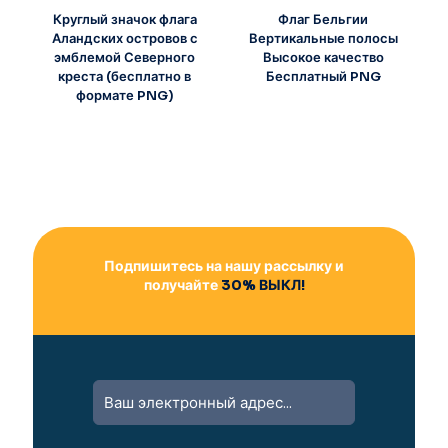
Круглый значок флага
Флаг Бельгии
Аландских островов с
Вертикальные полосы
эмблемой Северного
Высокое качество
креста (бесплатно в
Бесплатный PNG
формате PNG)
Подпишитесь на нашу рассылку и
получайте
30% ВЫКЛ!
A
l
t
e