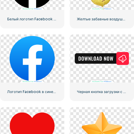
Белый логотип Facebook в черном круге
Желтые забавные воздушные шары с смайликами Love
Логотип Facebook в синем кружке
Черная кнопка загрузки с красным значком знака