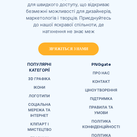
для швидкого доступу, що відкриває
безмежні можливості для дизайнерів,
маркетологів і творців. Приєднуйтесь
до нашої яскравої спільноти, де
натхнення не знає меж
ЗВ'ЯЖІТЬСЯ З НАМИ
ПОПУЛЯРНІ
PNGgate
КАТЕГОРІЇ
ПРО НАС
3D ГРАФІКА
КОНТАКТ
ІКОНИ
ЦІНОУТВОРЕННЯ
ЛОГОТИПИ
ПІДТРИМКА
СОЦІАЛЬНА
ПРАВИЛА ТА
МЕРЕЖА ТА
УМОВИ
ІНТЕРНЕТ
ПОЛІТИКА
КЛІПАРТ І
КОНФІДЕНЦІЙНОСТІ
МИСТЕЦТВО
ПОЛІТИКА