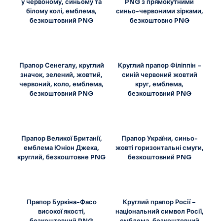
у червоному, синьому та
PNG з прямокутними
білому колі, емблема,
синьо-червоними зірками,
безкоштовний PNG
безкоштовно PNG
Прапор Сенегалу, круглий
Круглий прапор Філіппін –
значок, зелений, жовтий,
синій червоний жовтий
червоний, коло, емблема,
круг, емблема,
безкоштовний PNG
безкоштовний PNG
Прапор Великої Британії,
Прапор України, синьо-
емблема Юніон Джека,
жовті горизонтальні смуги,
круглий, безкоштовне PNG
безкоштовний PNG
Прапор Буркіна-Фасо
Круглий прапор Росії –
високої якості,
національний символ Росії,
безкоштовний PNG
емблема, безкоштовний