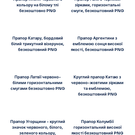
кольору на білому тлі
зірками, горизонтальні
безкоштовно PNG
смуги, безкоштовний PNG
Прапор Катару, бордовий
Прапор Аргентини з
білий трикутний візерунок,
емблемою сонця високої
безкоштовний PNG
якості, безкоштовний PNG
Прапор Латвії червоно-
Круглий прапор Китаю з
білими горизонтальними
червоно-жовтими зірками
смугами безкоштовно PNG
та емблемою,
безкоштовний PNG
Прапор Угорщини - круглий
Прапор Колумбії
значок червоного, білого,
горизонтальний високої
зеленого кольору,
якості безкоштовний PNG