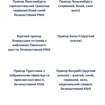
Прапор Люксембургу
Прапор Люксембургу
горизонтальний триколор
(червоний, білий, синє
червоний білий синій
коло)
безкоштовний PNG
Круглий прапор
Прапор Бельгії (круглий
Аландських островів з
значок)
емблемою Північного
хреста, безкоштовний PNG
Прапор Туреччини з
Прапор Колумбії (круглий
зображенням півмісяця та
значок) - жовтий, синій,
зірки високої якості,
червоний, коло,
безкоштовний PNG
національний символ,
безкоштовний PNG