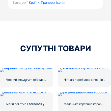
Категорії:
Країни
,
Прапори
,
Ікони
СУПУТНІ ТОВАРИ
Чорний Instagram обведений логотип
Himars перебуває в повній бойовій готовності
Білий логотип Facebook у чорному колі
Маленька картонна коробка для доставки