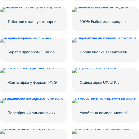
Таблетки в капсулах чорний значок
100% Емблема природного зеленого кольору
Борат з прапором США посміхається
Чорна кнопка завантаження з червоним знаком
Жовта зірка у форматі PNG
Оцінка зірок UX/UI Kit
Перевірений символ синього градієнта Instagram
Улюблена помаранчева зірка