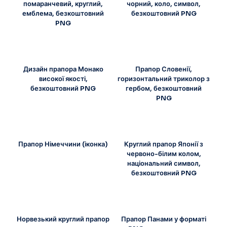
помаранчевий, круглий,
чорний, коло, символ,
емблема, безкоштовний
безкоштовний PNG
PNG
Дизайн прапора Монако
Прапор Словенії,
високої якості,
горизонтальний триколор з
безкоштовний PNG
гербом, безкоштовний
PNG
Прапор Німеччини (іконка)
Круглий прапор Японії з
червоно-білим колом,
національний символ,
безкоштовний PNG
Норвезький круглий прапор
Прапор Панами у форматі