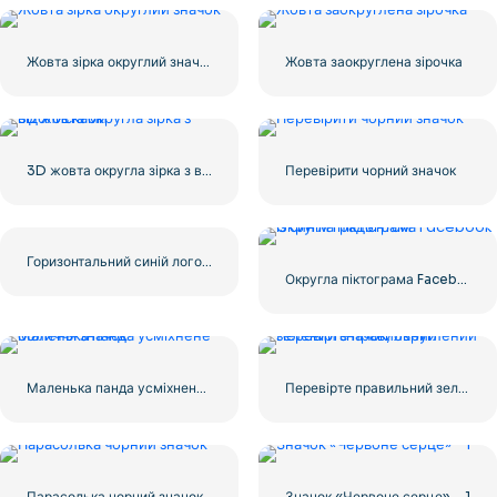
Жовта зірка округлий значок
Жовта заокруглена зірочка
3D жовта округла зірка з відблисками
Перевірити чорний значок
Горизонтальний синій логотип Facebook
Округла піктограма Facebook із синім градієнтом
Маленька панда усміхнене обличчя значок
Перевірте правильний зелений значок, округлений
Парасолька чорний значок
Значок «Червоне серце» – 1