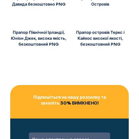
Давида безкоштовно PNG
Островів
Прапор Північної Ірландії,
Прапор островів Теркс і
Юніон Джек, висока якість,
Кайкос високої якості,
безкоштовний PNG
безкоштовний PNG
Підпишіться на нашу розсилку та
захопіть
30% ВИМКНЕНО!