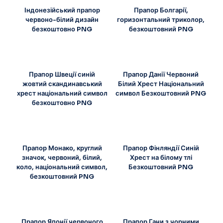
Індонезійський прапор
Прапор Болгарії,
червоно-білий дизайн
горизонтальний триколор,
безкоштовно PNG
безкоштовний PNG
Прапор Швеції синій
Прапор Данії Червоний
жовтий скандинавський
Білий Хрест Національний
хрест національний символ
символ Безкоштовний PNG
безкоштовно PNG
Прапор Монако, круглий
Прапор Фінляндії Синій
значок, червоний, білий,
Хрест на білому тлі
коло, національний символ,
Безкоштовний PNG
безкоштовний PNG
Прапор Японії червоного
Прапор Гани з чорними