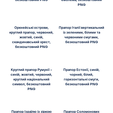
PNG
Оркнейські острови,
Прапор Італії вертикальний
круглий прапор, червоний,
із зеленими, білими та
жовтий, синій,
червоними смугами,
скандинавський хрест,
безкоштовний PNG
безкоштовний PNG
Круглий прапор Румунії –
Прапор Естонії, синій,
синій, жовтий, червоний,
чорний, білий,
круглий національний
горизонтальні смуги,
символ, безкоштовний
безкоштовний PNG
PNG
Прапор Ізраїлю із зіркою
Прапор Соломонових