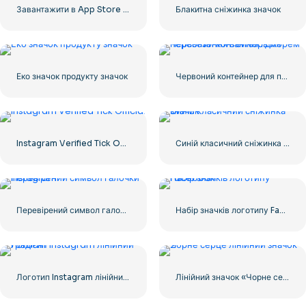
Завантажити в App Store Linear Button
Блакитна сніжинка значок
Еко значок продукту значок
Червоний контейнер для перевезення вантажів морем
Instagram Verified Tick Official
Синій класичний сніжинка значок
Перевірений символ галочки Instagram
Набір значків логотипу Facebook
Логотип Instagram лінійний градієнт
Лінійний значок «Чорне серце» – 2