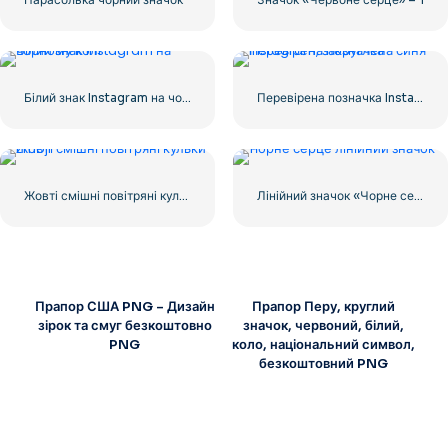
Білий знак Instagram на чорному колі
Перевірена позначка Instagram, закруглена синя
Жовті смішні повітряні кульки Emoji
Лінійний значок «Чорне серце» – 1
Прапор США PNG – Дизайн
Прапор Перу, круглий
зірок та смуг безкоштовно
значок, червоний, білий,
PNG
коло, національний символ,
безкоштовний PNG