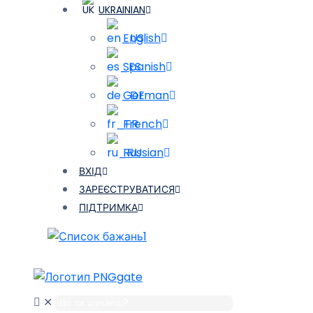
UKRAINIAN
English
Spanish
German
French
Russian
ВХІД
ЗАРЕЄСТРУВАТИСЯ
ПІДТРИМКА
1
✕