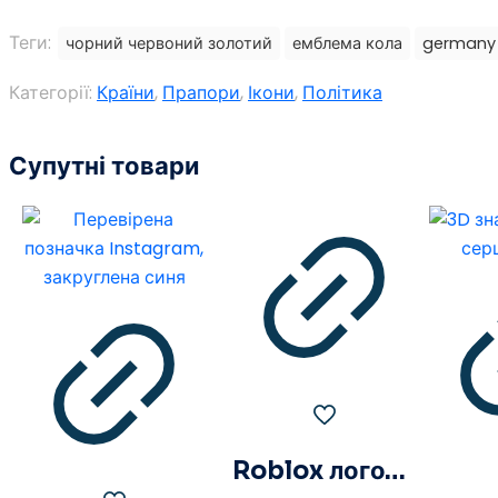
Теги:
чорний червоний золотий
емблема кола
germany 
Категорії:
Країни
,
Прапори
,
Ікони
,
Політика
Супутні товари
Roblox логотип знак значок