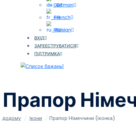
German
French
Russian
ВХІД
ЗАРЕЄСТРУВАТИСЯ
ПІДТРИМКА
1
Прапор Німеч
додому
/
Ікони
/
Прапор Німеччини (іконка)