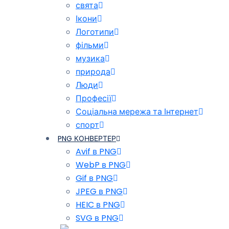
свята
Ікони
Логотипи
фільми
музика
природа
Люди
Професії
Соціальна мережа та Інтернет
спорт
PNG КОНВЕРТЕР
Avif в PNG
WebP в PNG
Gif в PNG
JPEG в PNG
HEIC в PNG
SVG в PNG