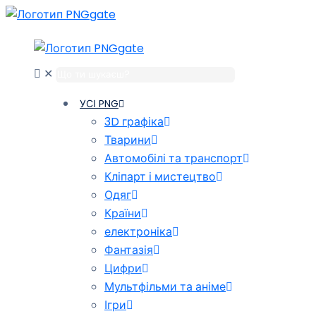
✕
УСІ PNG
3D графіка
Тварини
Автомобілі та транспорт
Кліпарт і мистецтво
Одяг
Країни
електроніка
Фантазія
Цифри
Мультфільми та аніме
Ігри