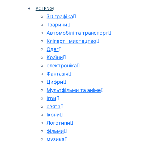
УСІ PNG
3D графіка
Тварини
Автомобілі та транспорт
Кліпарт і мистецтво
Одяг
Країни
електроніка
Фантазія
Цифри
Мультфільми та аніме
Ігри
свята
Ікони
Логотипи
фільми
музика