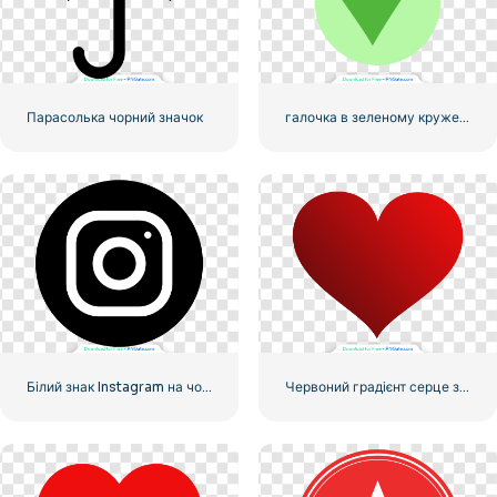
Парасолька чорний значок
галочка в зеленому кружечку
Білий знак Instagram на чорному колі
Червоний градієнт серце значок