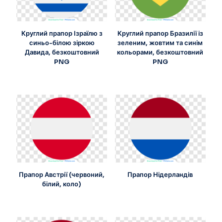
Круглий прапор Ізраїлю з
Круглий прапор Бразилії із
синьо-білою зіркою
зеленим, жовтим та синім
Давида, безкоштовний
кольорами, безкоштовний
PNG
PNG
Прапор Австрії (червоний,
Прапор Нідерландів
білий, коло)