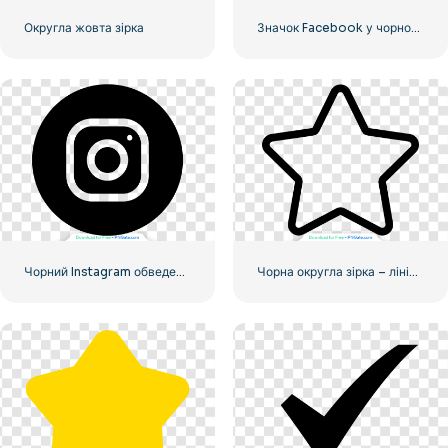
Округла жовта зірка
Значок Facebook у чорному кружечку
Чорний Instagram обведений логотип
Чорна округла зірка – лінійний значок