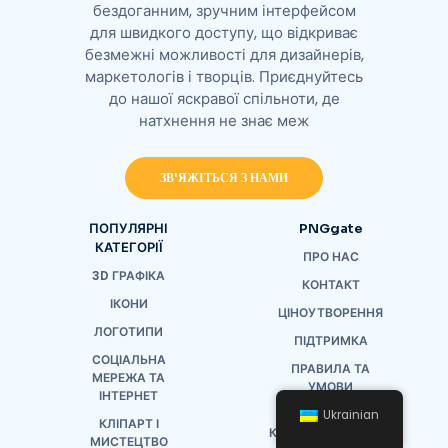
бездоганним, зручним інтерфейсом
для швидкого доступу, що відкриває
безмежні можливості для дизайнерів,
маркетологів і творців. Приєднуйтесь
до нашої яскравої спільноти, де
натхнення не знає меж
ЗВ'ЯЖІТЬСЯ З НАМИ
ПОПУЛЯРНІ
PNGgate
КАТЕГОРІЇ
ПРО НАС
3D ГРАФІКА
КОНТАКТ
ІКОНИ
ЦІНОУТВОРЕННЯ
ЛОГОТИПИ
ПІДТРИМКА
СОЦІАЛЬНА
ПРАВИЛА ТА
МЕРЕЖА ТА
УМОВИ
ІНТЕРНЕТ
ПОЛІТИКА
Ukrainian
КЛІПАРТ І
КОНФІДЕНЦІЙНОСТІ
МИСТЕЦТВО