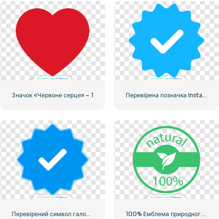
Значок «Червоне серце» – 1
Перевірена позначка Instagram, закруглена синя
Перевірений символ галочки Instagram
100% Емблема природного зеленого кольору