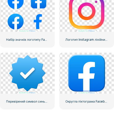
Набір значків логотипу Facebook
Логотип Instagram лінійний градієнт
Перевірений символ синього градієнта Instagram
Округла піктограма Facebook із синім градієнтом