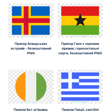
Прапор Аландських
Прапор Гани з чорними
островів - безкоштовний
зірками, горизонтальні
PNG
смуги, безкоштовний PNG
Прапор Кот-д'Івуара,
Прапор Греції, сині білі