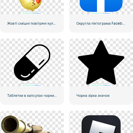
Жовті смішні повітряні кульки Emoji
Округла піктограма Facebook із синім градієнтом
Таблетки в капсулах чорний значок
Чорна зірка значок