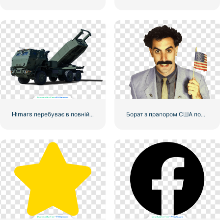
Himars перебуває в повній бойовій готовності
Борат з прапором США посміхається