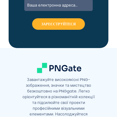
A
l
t
e
r
n
a
t
i
v
e
:
Завантажуйте високоякісні PNG-
зображення, значки та мистецтво
безкоштовно на PNGgate. Легко
орієнтуйтеся в різноманітній колекції
та підсилюйте свої проекти
професійними візуальними
елементами. Насолоджуйтеся