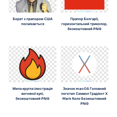
Борат з прапором США
Прапор Болгарії,
посміхається
горизонтальний триколор,
безкоштовний PNG
Мила кругла ілюстрація
Значок macOS Головний
вогняної кулі,
логотип Символ Градієнт X
безкоштовний PNG
Mark Коло Безкоштовний
PNG