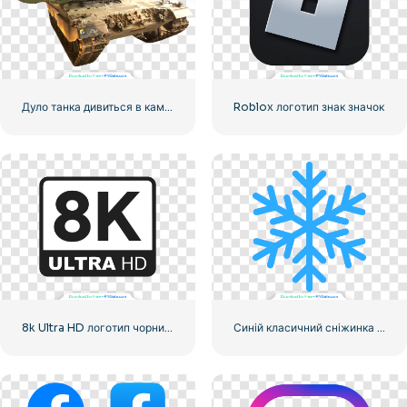
Дуло танка дивиться в камеру
Roblox логотип знак значок
8k Ultra HD логотип чорний монохромний
Синій класичний сніжинка значок