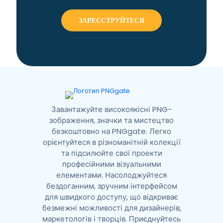
e
r
n
a
t
i
v
e
:
Завантажуйте високоякісні PNG-
зображення, значки та мистецтво
безкоштовно на PNGgate. Легко
орієнтуйтеся в різноманітній колекції
та підсилюйте свої проекти
професійними візуальними
елементами. Насолоджуйтеся
бездоганним, зручним інтерфейсом
для швидкого доступу, що відкриває
безмежні можливості для дизайнерів,
маркетологів і творців. Приєднуйтесь