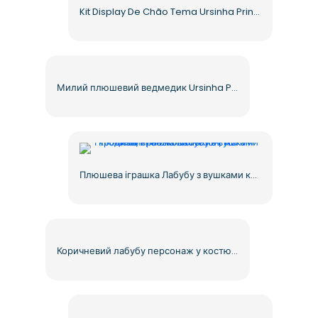
Kit Display De Chão Tema Ursinha Princesa Coroa Rosa Free PNG
Милий плюшевий ведмедик Ursinha Princesa Rosa Illustration Free PNG
Плюшева іграшка Лабубу з вушками кролика, синій комбінезон, милий дизайн, безкоштовний PNG
Коричневий лабубу персонаж у костюмі зайчика милого мультяшного стилю безкоштовно PNG