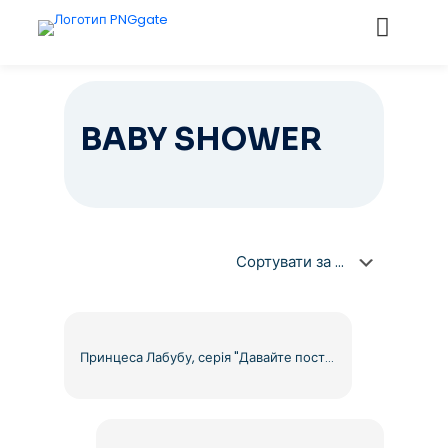
BABY SHOWER
Принцеса Лабубу, серія "Давайте поставимо мат", жовта корона зайчика, безкоштовний PNG