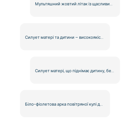
Мультяшний жовтий літак із щасливим обличчям безкоштовно PNG
Силует матері та дитини – високоякісний безкоштовний PNG
Силует матері, що піднімає дитину, безкоштовний PNG
Біло-фіолетова арка повітряної кулі для приголомшливої фотозони безкоштовно PNG