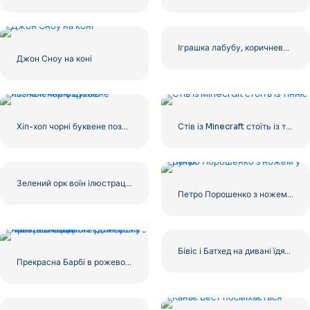
Іграшка лабубу, коричнева пухнаста фігурка з вушками кролика, безкоштовний PNG
Джон Сноу на коні
Хіп-хоп чорні буквене позначення фарбою
Стів із Minecraft стоїть із тінню
Зелений орк воїн ілюстрація набір
Петро Порошенко з ножем у руках
Бівіс і Батхед на дивані їдять начос – безкоштовно завантажити PNG
Прекрасна Барбі в рожевому пальто зі сцинком єдинорога з нової колекції