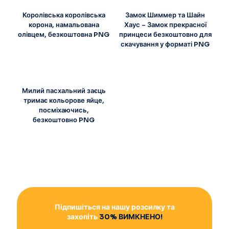
Королівська королівська
Замок Шиммер та Шайн
корона, намальована
Хаус – Замок прекрасної
олівцем, безкоштовна PNG
принцеси безкоштовно для
скачування у форматі PNG
Милий пасхальний заєць
тримає кольорове яйце,
посміхаючись,
безкоштовно PNG
Підпишіться на нашу розсилку та
захопіть
30% ВИМКНЕНО!