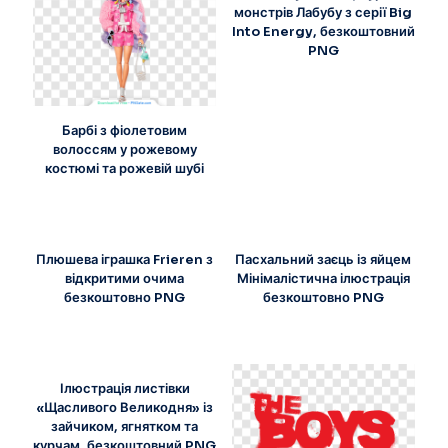
монстрів Лабубу з серії Big
Into Energy, безкоштовний
PNG
Барбі з фіолетовим
волоссям у рожевому
костюмі та рожевій шубі
Плюшева іграшка Frieren з
Пасхальний заєць із яйцем
відкритими очима
Мінімалістична ілюстрація
безкоштовно PNG
безкоштовно PNG
Ілюстрація листівки
«Щасливого Великодня» із
зайчиком, ягнятком та
курчам, безкоштовний PNG