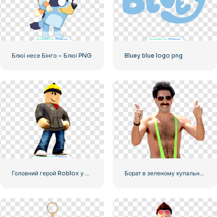
Блюі несе Бінго – Блюі PNG
Bluey blue logo png
Головний герой Roblox у шкіряній куртці та жовтому будівельному шоломі
Борат в зеленому купальнику показує круто