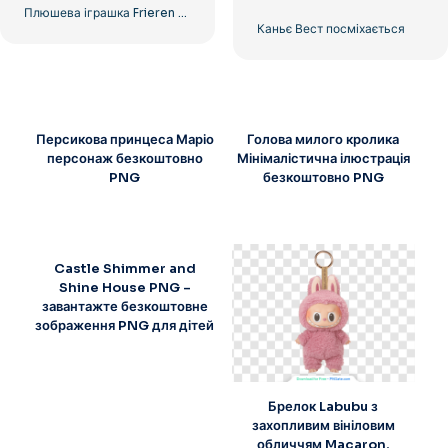
Плюшева іграшка Frieren з відкритими очима безкоштовно PNG
Каньє Вест посміхається
Персикова принцеса Маріо
Голова милого кролика
персонаж безкоштовно
Мінімалістична ілюстрація
PNG
безкоштовно PNG
Castle Shimmer and
Shine House PNG –
завантажте безкоштовне
зображення PNG для дітей
Брелок Labubu з
захопливим вініловим
обличчям Macaron,