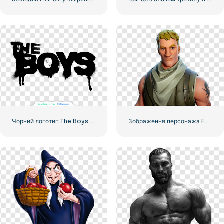
Чорний логотип The Boys із прожилками крові
Зображення персонажа Fortnite крупним планом безкоштовно завантажити PNG