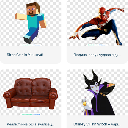
Бігає Стів із Minecraft
Людина-павук чудово підходить
Реалістична 3D візуалізація дивана Бівіса та Батхеда – старого шкіряного дивана – безкоштовно завантажити у форматі PNG
Disney Villain Witch – чарівний дизайн персонажів для ваших проектів, безкоштовно завантажити PNG