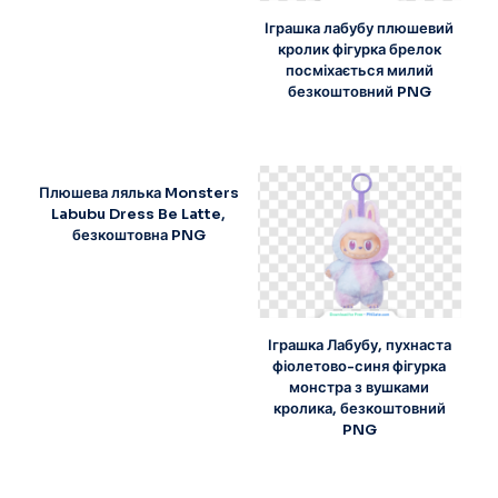
Іграшка лабубу плюшевий
кролик фігурка брелок
посміхається милий
безкоштовний PNG
Плюшева лялька Monsters
Labubu Dress Be Latte,
безкоштовна PNG
Іграшка Лабубу, пухнаста
фіолетово-синя фігурка
монстра з вушками
кролика, безкоштовний
PNG