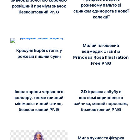
значок із золотою короною
рожевому пальто зі
розкішний преміум значок
сцинком єдинорога з нової
безкоштовний PNG
колекції
Милий плюшевий
Красуня Барбі стоїть у
ведмедик Ursinha
рожевій пишній сукні
Princesa Rosa Illustration
Free PNG
Ікона корони червоного
3D іграшка лабубу в
кольору, геометричний
костюмі коричневого
мінімалістичний стиль,
зайчика, милий персонаж,
безкоштовний PNG
безкоштовний PNG
Мила пухнаста фігурка