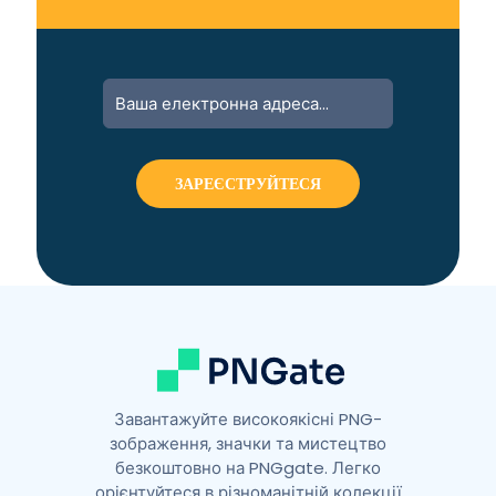
A
l
t
e
r
n
a
t
i
v
e
:
Завантажуйте високоякісні PNG-
зображення, значки та мистецтво
безкоштовно на PNGgate. Легко
орієнтуйтеся в різноманітній колекції