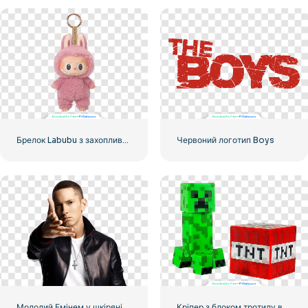
Брелок Labubu з захопливим вініловим обличчям Macaron, рожевим пухнастим, безкоштовний PNG
Червоний логотип Boys
Молодий Емінем у шкіряній куртці знявся у відео
Кріпер з блоком тротилу в Minecraft