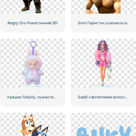
Angry Orc Реалістичний 3D
Біллі Герінгтон усміхається
Іграшка Лабубу, пухнаста фіолетово-синя фігурка монстра з вушками кролика, безкоштовний PNG
Барбі з фіолетовим волоссям у рожевому костюмі та рожевій шубі