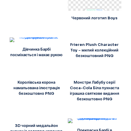
Червоний логотип Boys
Frieren Plush Character
Дівчинка Барбі
Toy – милий колекційний
посміхається і махає рукою
безкоштовний PNG
Королівська корона
Монстри Лабубу серії
намальована ілюстрація
Coca-Cola Біла пухнаста
безкоштовно PNG
іграшка святкове видання
безкоштовно PNG
3D чорний медальйон
Прекрасна Барбі в