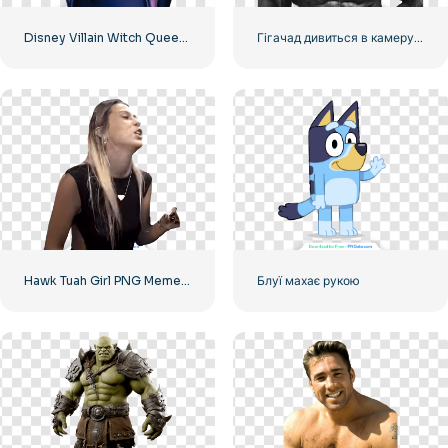
Disney Villain Witch Queen Grimhilde PNG – Завантажити безкоштовно
Гігачад дивиться в камеру з оголеним торсом
Hawk Tuah Girl PNG Meme – безкоштовно завантажте меми та дизайни
Блуї махає рукою