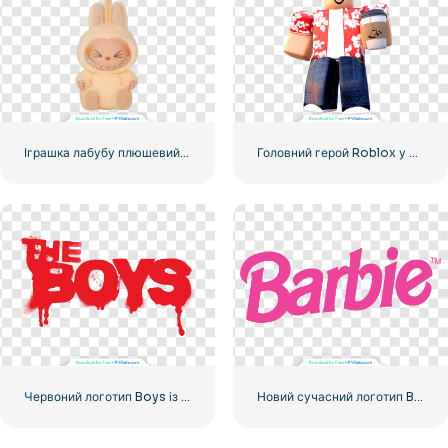
Іграшка лабубу плюшевий кролик фігурка брелок посміхається милий безкоштовний PNG
Головний герой Roblox у червоній сорочці з чашкою кави
Червоний логотип Boys із прожилками крові
Новий сучасний логотип Barbie Pink