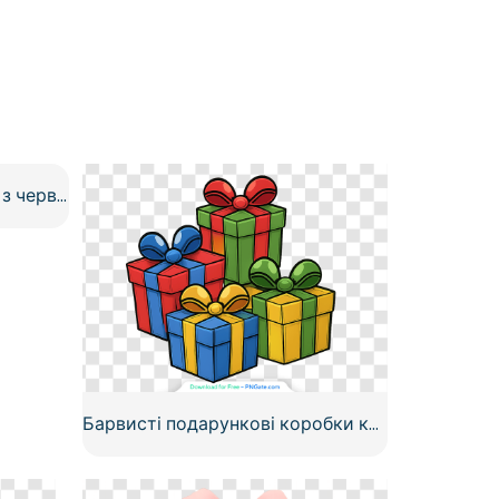
Біла подарункова коробка з червоною атласною стрічкою та бантом, безкоштовний PNG
Барвисті подарункові коробки кліпарт безкоштовно PNG