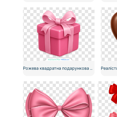
Рожева квадратна подарункова коробка з м'яким бантом, прикраса, безкоштовний PNG