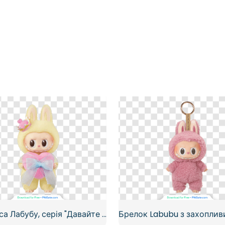
Принцеса Лабубу, серія "Давайте поставимо мат", жовта корона зайчика, безкоштовний PNG