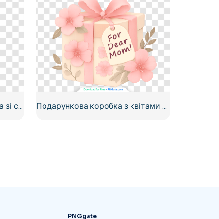
Зелена подарункова коробка зі святковим візерунком та яскраво-червоним бантом, безкоштовний PNG
Подарункова коробка з квітами для дорогої мами безкоштовно PNG
PNGgate