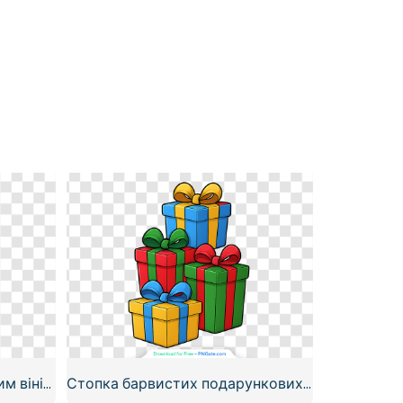
Брелок Labubu з захопливим вініловим обличчям Macaron, рожевим пухнастим, безкоштовний PNG
Стопка барвистих подарункових коробок зі стрічками, безкоштовний PNG