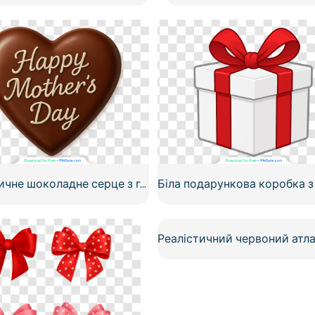
Реалістичне шоколадне серце з глазур'ю до Дня матері, безкоштовний PNG