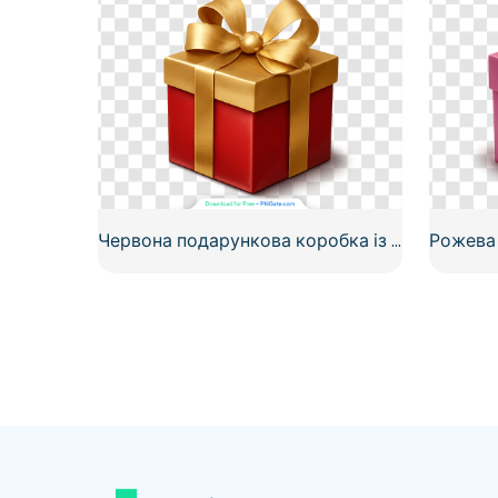
Червона подарункова коробка із золотим бантом високої якості, безкоштовний PNG