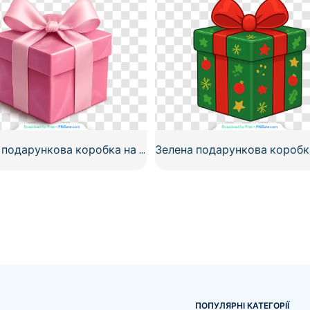
Рожева подарункова коробка на день народження з м'яким бантом зі стрічки, безкоштовний PNG
ПОПУЛЯРНІ КАТЕГОРІЇ