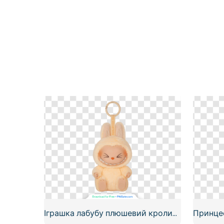
Іграшка лабубу плюшевий кролик фігурка брелок посміхається милий безкоштовний PNG