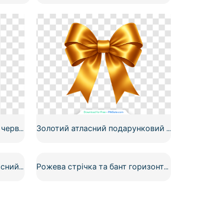
Біла подарункова коробка з червоною стрічкою та бантом, безкоштовний PNG
Золотий атласний подарунковий бант з подвійними петлями безкоштовно PNG
Реалістичний червоний атласний стрічковий бант з бантом, безкоштовний PNG для прикраси подарунка
Рожева стрічка та бант горизонтальна прикраса Безкоштовний PNG