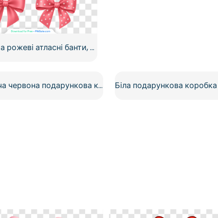
Червоні та рожеві атласні банти, класичний візерунок у горошок, безкоштовний PNG
Блискуча червона подарункова коробка з розкішним бантом, безкоштовний PNG