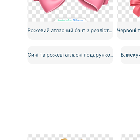
Рожевий атласний бант з реалістичною текстурою, безкоштовний PNG
Сині та рожеві атласні подарункові банти безкоштовно PNG