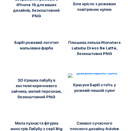
Біле крісло з рожевою
iPhone 16 для ваших
повітряною кулею
дизайнів, безкоштовний
PNG
Барбі рожевий логотип
Плюшева лялька Monsters
мальована фарба
Labubu Dress Be Latte,
безкоштовна PNG
3D іграшка лабубу в
Красуня Барбі стоїть у
костюмі коричневого
рожевій пишній сукні
зайчика, милий персонаж,
безкоштовний PNG
Мила пухнаста фігурка
Символ сучасного
монстрів Лабубу з серії Big
плоского дизайну Adobe