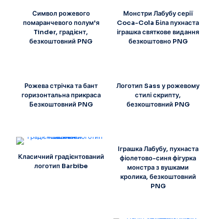
Символ рожевого
Монстри Лабубу серії
помаранчевого полум'я
Coca-Cola Біла пухнаста
Tinder, градієнт,
іграшка святкове видання
безкоштовний PNG
безкоштовно PNG
Рожева стрічка та бант
Логотип Sass у рожевому
горизонтальна прикраса
стилі скрипту,
Безкоштовний PNG
безкоштовний PNG
Іграшка Лабубу, пухнаста
Класичний градієнтований
фіолетово-синя фігурка
логотип Barbibe
монстра з вушками
кролика, безкоштовний
PNG