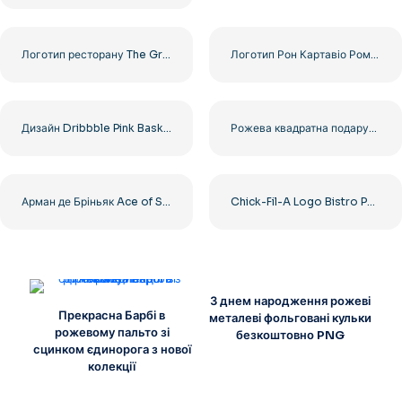
Логотип ресторану The Greek Village Cafe – безкоштовно завантажити PNG
Логотип Рон Картавіо Ром Алкоголь безкоштовно PNG
Дизайн Dribbble Pink Basketball, плоске коло, безкоштовний PNG
Рожева квадратна подарункова коробка з м'яким бантом, прикраса, безкоштовний PNG
Арман де Бріньяк Ace of Spades Золотий логотип безкоштовний PNG
Chick-Fil-A Logo Bistro PNG зображення для безкоштовного завантаження
З днем народження рожеві
Прекрасна Барбі в
металеві фольговані кульки
рожевому пальто зі
безкоштовно PNG
сцинком єдинорога з нової
колекції