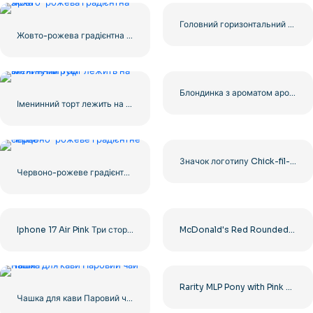
Головний горизонтальний логотип бренду Experian, синій рожевий квадрат, безкоштовний PNG
Жовто-рожева градієнтна зірка
Блондинка з ароматом аромату Ембер, Клайв Крістіан, безкоштовний PNG
Іменинний торт лежить на витягнутій руці
Значок логотипу Chick-fil-A Red Chicken – безкоштовно завантажте PNG для вас
Червоно-рожеве градієнтне серце
Iphone 17 Air Pink Три сторони Зображення Безкоштовний PNG
McDonald's Red Rounded Square Logo App Icon 2025 – Завантажте безкоштовно PNG
Rarity MLP Pony with Pink Bag Free PNG
Чашка для кави Паровий чай Італія