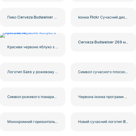
Пиво Cerveza Budweiser 269 мл, 24 банки безкоштовні PNG
Іконка Flickr Сучасний дизайн Сині Рожеві Кола Безкоштовний PNG
Cerveza Budweiser 269 мл упаковка 24 одиниці безкоштовно PNG
Красиве червоне яблуко з листочком
Логотип Sass у рожевому стилі скрипту, безкоштовний PNG
Символ сучасного плоского дизайну Adobe XD у фіолетовому та рожевому кольорах безкоштовно PNG
Символ рожевого помаранчевого полум'я Tinder, градієнт, безкоштовний PNG
Червона іконка програми Chick-fil-A для завантаження та безкоштовного використання у форматі PNG
Монохромний горизонтальний логотип шампанського Armand De Brignac безкоштовний PNG
Новий сучасний логотип Barbie Pink