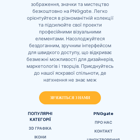
зображення, значки та мистецтво
безкоштовно на PNGgate. Легко
орієнтуйтеся в різноманітній колекції
та підсилюйте свої проекти
професійними візуальними
елементами. Насолоджуйтеся
бездоганним, зручним інтерфейсом
для швидкого доступу, що відкриває
безмежні можливості для дизайнерів,
маркетологів і творців. Приєднуйтесь
до нашої яскравої спільноти, де
натхнення не знає меж
ЗВ'ЯЖІТЬСЯ З НАМИ
ПОПУЛЯРНІ
PNGgate
КАТЕГОРІЇ
ПРО НАС
3D ГРАФІКА
КОНТАКТ
ІКОНИ
ЦІНОУТВОРЕННЯ