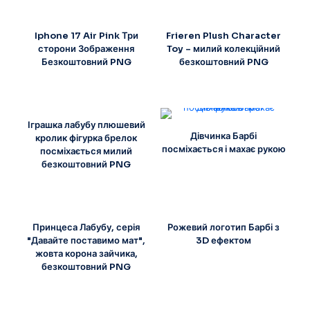
Iphone 17 Air Pink Три
Frieren Plush Character
сторони Зображення
Toy – милий колекційний
Безкоштовний PNG
безкоштовний PNG
Іграшка лабубу плюшевий
Дівчинка Барбі
кролик фігурка брелок
посміхається і махає рукою
посміхається милий
безкоштовний PNG
Принцеса Лабубу, серія
Рожевий логотип Барбі з
"Давайте поставимо мат",
3D ефектом
жовта корона зайчика,
безкоштовний PNG