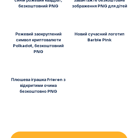
синій рожевий квадрат,
завантажте безкоштовне
безкоштовний PNG
зображення PNG для дітей
Рожевий заокруглений
Новий сучасний логотип
символ криптовалюти
Barbie Pink
Polkadot, безкоштовний
PNG
Плюшева іграшка Frieren з
відкритими очима
безкоштовно PNG