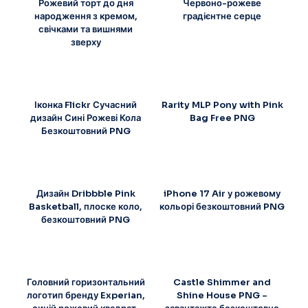
Рожевий торт до дня
Червоно-рожеве
народження з кремом,
градієнтне серце
свічками та вишнями
зверху
Іконка Flickr Сучасний
Rarity MLP Pony with Pink
дизайн Сині Рожеві Кола
Bag Free PNG
Безкоштовний PNG
Дизайн Dribbble Pink
iPhone 17 Air у рожевому
Basketball, плоске коло,
кольорі безкоштовний PNG
безкоштовний PNG
Головний горизонтальний
Castle Shimmer and
логотип бренду Experian,
Shine House PNG –