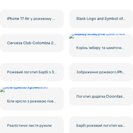
iPhone 17 Air у рожевому кольорі безкоштовний PNG
Slack Logo and Symbol of Corporate Messenger Free PNG
Cerveza Club Colombia 269 мл упаковка 24 одиниці безкоштовно PNG
Корінь імбиру та шматочки імбиру з листям
Рожевий логотип Барбі з 3D ефектом
Зображення рожевого iPhone 16 для ваших дизайнів, безкоштовний PNG
Логотип додатка Doordash, червоний округлий безкоштовний PNG
Біле крісло з рожевою повітряною кулею
Реалістичні листя руколи
Барбі рожевий логотип мальована фарба