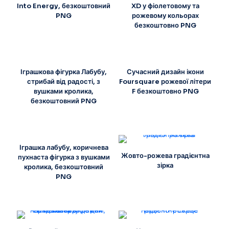
Into Energy, безкоштовний
XD у фіолетовому та
PNG
рожевому кольорах
безкоштовно PNG
Іграшкова фігурка Лабубу,
Сучасний дизайн ікони
стрибай від радості, з
Foursquare рожевої літери
вушками кролика,
F безкоштовно PNG
безкоштовний PNG
Іграшка лабубу, коричнева
Жовто-рожева градієнтна
пухнаста фігурка з вушками
зірка
кролика, безкоштовний
PNG