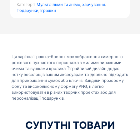
Категорії:
Мультфільми та аніме
,
харчування
,
Подарунки
,
Іграшки
Ця чарівна іграшка-брелок має зображення химерного
рожевого пухнастого персонажа з милими виразними
очима та вушками кролика. Її грайливий дизайн додає
нотку веселощів вашим аксесуарам та ідеально підходить
для прикрашання сумок або ключів. Завдяки прозорому
фону та високоякісному формату PNG, її легко
використовувати в різних творчих проектах або для
персоналізації подарунків.
СУПУТНІ ТОВАРИ