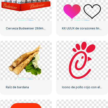
Cerveza Budweiser 269ml Pack de 24 Unidades PNG Gratis
Kit UI/UX de corazones lineales con degradado rojo – 2
Raíz de bardana
Icono de pollo rojo con el logotipo de Chick-fil-A: descarga PNG gratuita