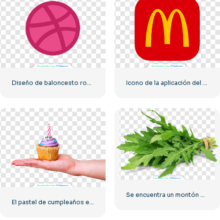
Diseño de baloncesto rosa Dribbble, círculo plano, PNG gratis
Icono de la aplicación del logotipo cuadrado redondeado rojo de McDonald's (2025) – Descargar PNG gratis
Se encuentra un montón de ensalada de rúcula verde.
El pastel de cumpleaños está sobre un brazo extendido