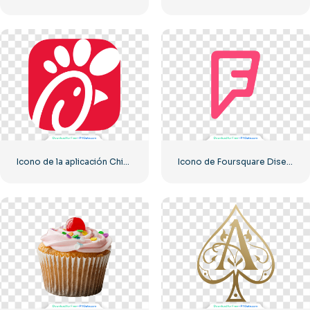
Icono de la aplicación Chick-fil-A Red para descargar y usar PNG gratis
Icono de Foursquare Diseño moderno Letra F rosa PNG gratis