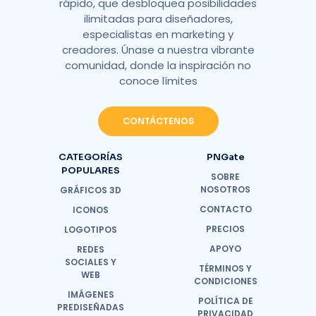
rápido, que desbloquea posibilidades
ilimitadas para diseñadores,
especialistas en marketing y
creadores. Únase a nuestra vibrante
comunidad, donde la inspiración no
conoce límites
CONTÁCTENOS
CATEGORÍAS
PNGate
POPULARES
SOBRE
NOSOTROS
GRÁFICOS 3D
CONTACTO
ICONOS
PRECIOS
LOGOTIPOS
APOYO
REDES
SOCIALES Y
TÉRMINOS Y
WEB
CONDICIONES
IMÁGENES
POLÍTICA DE
PREDISEÑADAS
PRIVACIDAD