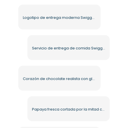
Logotipo de entrega moderna Swiggy con forma de pin PNG gratis
Servicio de entrega de comida Swiggy, diseño moderno, PNG gratis
Corazón de chocolate realista con glaseado del Día de la Madre (PNG) gratis
Papaya fresca cortada por la mitad con hojas verdes PNG gratis