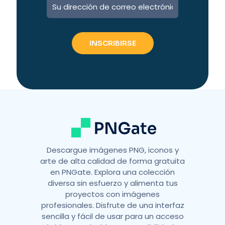
A
l
t
e
r
n
a
t
i
v
e
:
Descargue imágenes PNG, iconos y
arte de alta calidad de forma gratuita
en PNGate. Explora una colección
diversa sin esfuerzo y alimenta tus
proyectos con imágenes
profesionales. Disfrute de una interfaz
sencilla y fácil de usar para un acceso