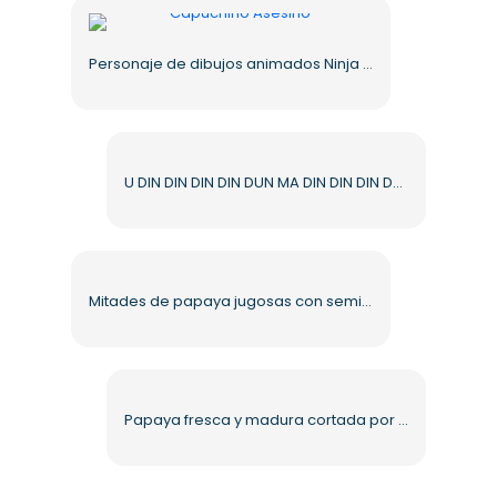
Personaje de dibujos animados Ninja Cappuccino Assassino PNG gratis
U DIN DIN DIN DIN DUN MA DIN DIN DIN DUN - Personaje naranja musculoso con zapatillas PNG gratuito
Mitades de papaya jugosas con semillas y hojas verdes (PNG gratis)
Papaya fresca y madura cortada por la mitad con semillas (PNG)