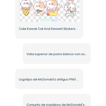
Cute Kawaii Cat And Dessert Stickers Pack Cute Collection Free PNG
Vista superior de polvo blanco con sombra y textura PNG gratis
Logotipo de McDonald's antiguo PNG gratis
Conjunto de logotipos de McDonald's con símbolo M y logotipo cuadrado PNG gratis