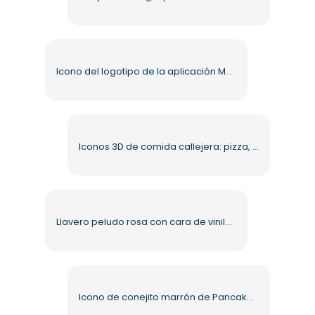
Icono del logotipo de la aplicación McDonald's, símbolo PNG gratuito
Iconos 3D de comida callejera: pizza, donut, papas fritas y hamburguesas PNG gratis
Llavero peludo rosa con cara de vinilo de macarrón emocionante de Labubu, PNG gratis
Icono de conejito marrón de PancakeSwap: diseño plano, PNG gratis