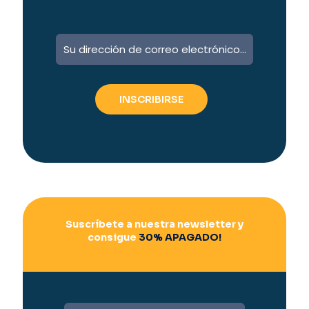
A
l
t
e
r
n
a
t
i
v
e
:
Suscríbete a nuestra newsletter y
consigue
30% APAGADO!