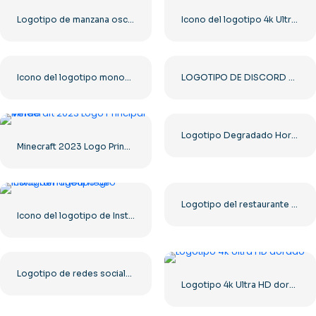
Logotipo de manzana oscura
Icono del logotipo 4k Ultra HD monocromo negro
Icono del logotipo monocromático negro de YouTube: descarga PNG gratuita
LOGOTIPO DE DISCORD 2025 ESTÁNDAR HORIZONTAL: Descarga gratuita de la imagen PNG
Logotipo Degradado Horizontal De Instagram
Minecraft 2023 Logo Principal Verde
Logotipo del restaurante Greek Village Cafe – Descarga PNG gratuita
Icono del logotipo de Instagram lineal negro
Logotipo de redes sociales con la letra X oscura 2025: descarga PNG gratuita
Logotipo 4k Ultra HD dorado