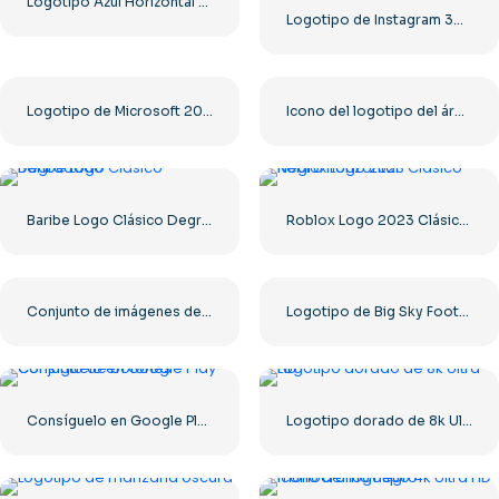
Logotipo Azul Horizontal De Facebook
Logotipo de Instagram 3D degradado redondeado
Logotipo de Microsoft 2025 horizontal: descarga gratuita en formato PNG
Icono del logotipo del árbol verde
Baribe Logo Clásico Degradado
Roblox Logo 2023 Clásico Negro horizontal
Conjunto de imágenes de logotipos e íconos de YouTube: descarga gratuita PNG
Logotipo de Big Sky Football con un diseño atrevido para tu colección. Descarga PNG gratis.
Consíguelo en Google Play Conjunto de botones
Logotipo dorado de 8k Ultra HD