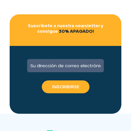
Suscríbete a nuestra newsletter y
consigue
30% APAGADO!
A
l
t
e
r
n
a
t
i
v
e
: