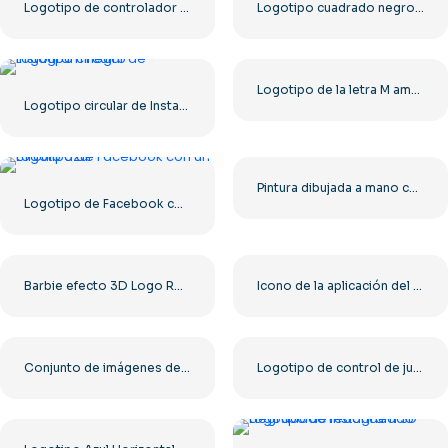
Logotipo de controlador azul para el ícono de la aplicación Discord 2025: descarga PNG gratuita
Logotipo cuadrado negro de The Ring Terror's Realm: descarga PNG gratuita
Logotipo de la letra M amarilla de McDonald's 2025: descarga PNG gratuita
Logotipo circular de Instagram negro
Pintura dibujada a mano con logo rosa de Barbie
Logotipo de Facebook con un círculo azul
Barbie efecto 3D Logo Rosa
Icono de la aplicación del logotipo cuadrado redondeado rojo de McDonald's (2025) – Descargar PNG gratis
Conjunto de imágenes de logotipos e íconos de YouTube: descarga PNG gratuita
Logotipo de control de juegos azul: descarga la imagen PNG gratis