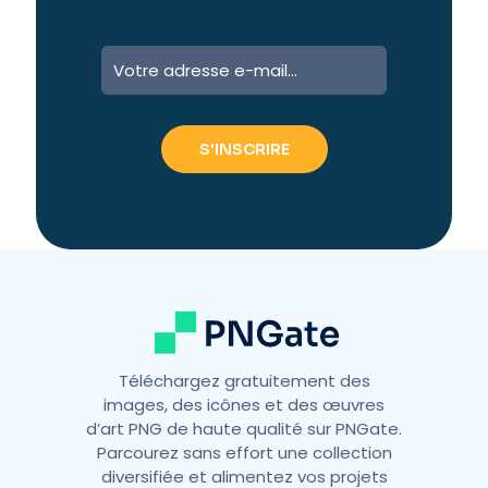
A
l
t
e
r
n
a
t
i
v
e
:
Téléchargez gratuitement des
images, des icônes et des œuvres
d’art PNG de haute qualité sur PNGate.
Parcourez sans effort une collection
diversifiée et alimentez vos projets