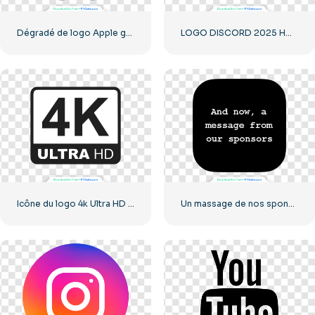
Dégradé de logo Apple gris
LOGO DISCORD 2025 HORIZONTAL STANDARD : télécharger gratuitement une image PNG
Icône du logo 4k Ultra HD noir monochrome
Un massage de nos sponsors : icône carrée noire arrondie – Téléchargement PNG gratuit