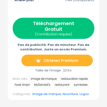
Arrière-plan
PNG (transparent)
u
u
u
u
u
r
r
r
r
r
X
F
P
E
T
(
a
i
-
é
T
c
n
m
l
w
e
t
a
é
Téléchargement
i
b
e
i
g
t
o
r
l
r
Gratuit
t
o
e
a
e
k
s
m
(Contribution requise)
r
t
m
)
e
Pas de publicité. Pas de minuteur. Pas de
contribution. Juste un accès Premium.
Obtenez Premium
Taille de l'image : 22 Ko
Mots clés:
image de marque
restauration rapide
food chain
McDonald's
restaurant
symboles
Catégories :
Image de marque
,
Nourriture
,
Logos