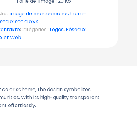
Taille de l'image : 20 Ko
lés:
image de marque
monochrome
seaux sociaux
vk
kontakte
Catégories :
Logos
,
Réseaux
ux et Web
t color scheme, the design symbolizes
unities. With its high-quality transparent
nt effortlessly.