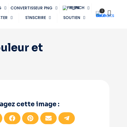
FRENCH
G
CONVERTISSEUR PNG
1
CTER
S'INSCRIRE
SOUTIEN
uleur et
agez cette image :
P
P
P
P
a
a
a
a
r
r
r
r