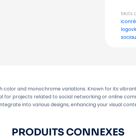
Mots c
icon
ré
logo
v
socia
th color and monochrome variations. Known for its vibran
 for projects related to social networking or online comm
tegrate into various designs, enhancing your visual conte
PRODUITS CONNEXES