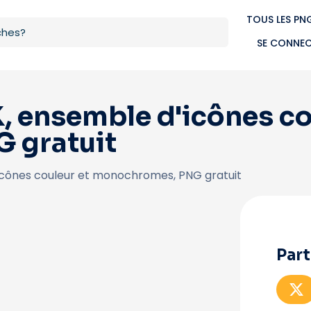
TOUS LES PN
SE CONNE
 ensemble d'icônes co
 gratuit
icônes couleur et monochromes, PNG gratuit
Part
P
a
r