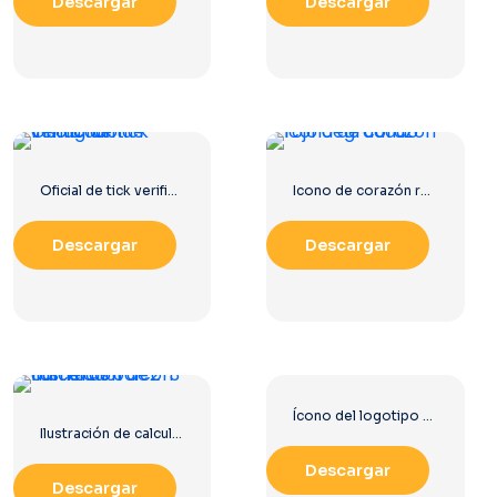
Descargar
Descargar
Oficial de tick verificado de Instagram
Icono de corazón rojo degradado
Descargar
Descargar
Ícono del logotipo Ultra HD de 8k monocromo negro
Ilustración de calculadora con números 0-1-2-3
Descargar
Descargar