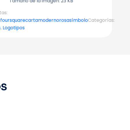
Tamaño de la imagen: 23 KB
tas:
o
foursquare
carta
moderno
rosa
símbolo
Categorías:
s
,
Logotipos
OS