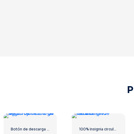
P
Botón de descarga negro con icono de signo rojo
100% Insignia circular verde natural