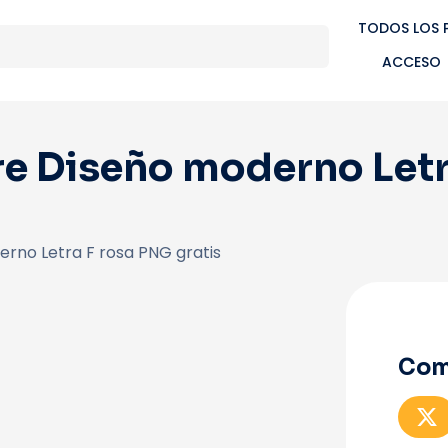
TODOS LOS 
ACCESO
re Diseño moderno Letr
rno Letra F rosa PNG gratis
Com
C
o