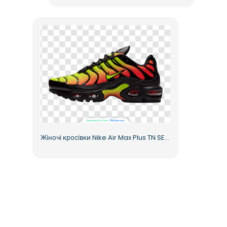
Жіночі кросівки Nike Air Max Plus TN SE Sunset Gradient безкоштовно у форматі PNG