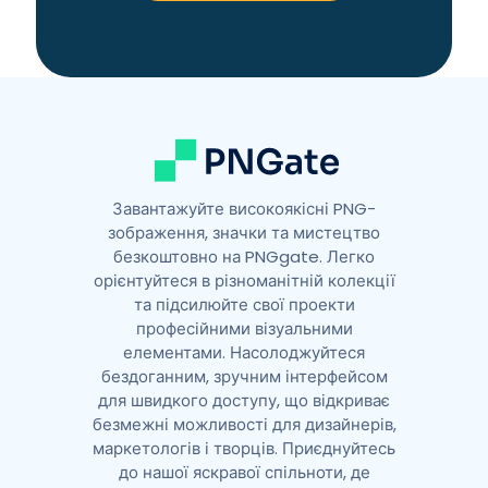
a
t
i
v
e
:
Завантажуйте високоякісні PNG-
зображення, значки та мистецтво
безкоштовно на PNGgate. Легко
орієнтуйтеся в різноманітній колекції
та підсилюйте свої проекти
професійними візуальними
елементами. Насолоджуйтеся
бездоганним, зручним інтерфейсом
для швидкого доступу, що відкриває
безмежні можливості для дизайнерів,
маркетологів і творців. Приєднуйтесь
до нашої яскравої спільноти, де