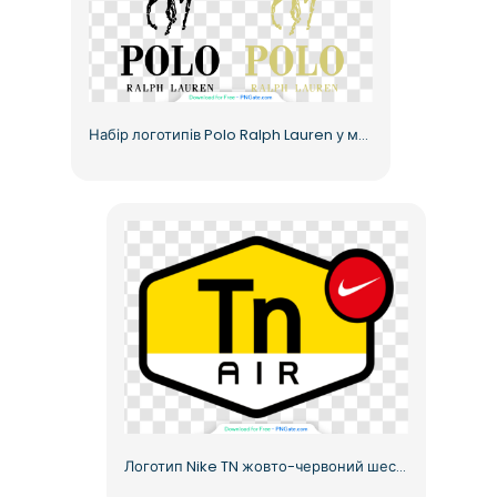
Набір логотипів Polo Ralph Lauren у монохромних варіаціях, безкоштовний PNG
Логотип Nike TN жовто-червоний шестикутник безкоштовний PNG