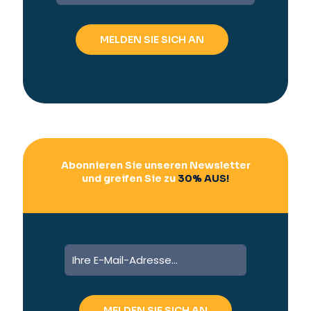
t
e
r
n
a
t
i
v
e
:
Abonnieren Sie unseren Newsletter
und greifen Sie zu
30% AUS!
A
l
t
e
r