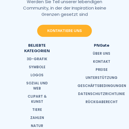
Werden Sie Teil unserer lebendigen
Community, in der der Inspiration keine
Grenzen gesetzt sind
KONTAKTIERE UNS
BELIEBTE
PNGate
KATEGORIEN
ÜBER UNS
3D-GRAFIK
KONTAKT
SYMBOLE
PREISE
LOGOS
UNTERSTÜTZUNG
SOZIAL UND
GESCHÄFTSBEDINGUNGEN
WEB
DATENSCHUTZRICHTLINIE
CLIPART &
KUNST
RÜCKGABERECHT
TIERE
ZAHLEN
NATUR