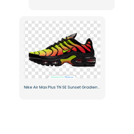
Nike Air Max Plus TN SE Sunset Gradient Damen Sneaker Kostenloses PNG