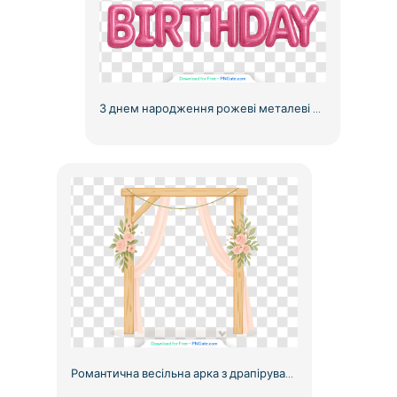
З днем народження рожеві металеві фольговані кульки безкоштовно PNG
Романтична весільна арка з драпіруванням та трояндами, безкоштовний PNG