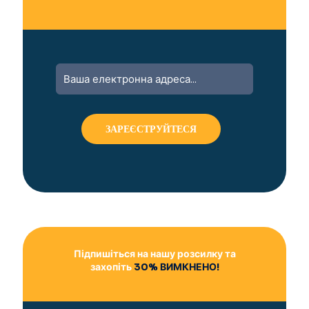
A
l
t
e
r
n
a
t
i
v
e
:
Підпишіться на нашу розсилку та
захопіть
30% ВИМКНЕНО!