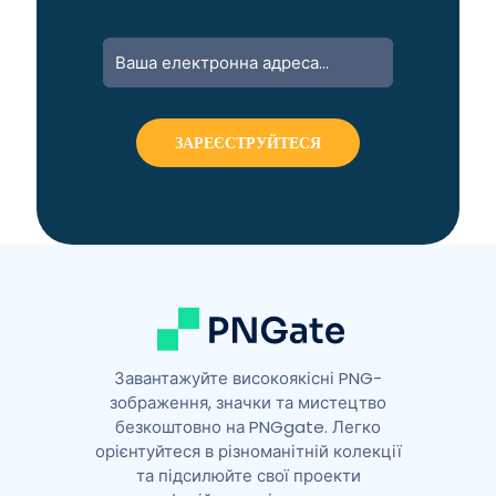
A
l
t
e
r
n
a
t
i
v
e
:
Завантажуйте високоякісні PNG-
зображення, значки та мистецтво
безкоштовно на PNGgate. Легко
орієнтуйтеся в різноманітній колекції
та підсилюйте свої проекти