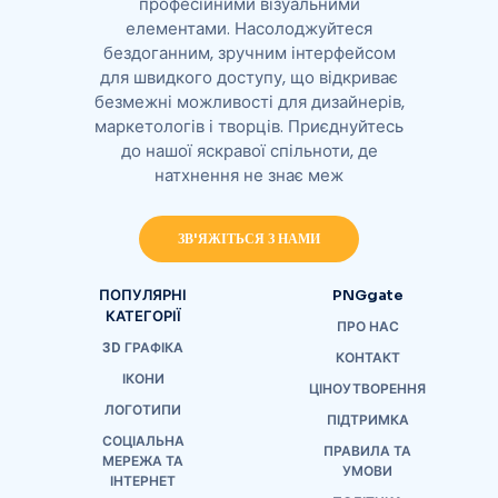
професійними візуальними
елементами. Насолоджуйтеся
бездоганним, зручним інтерфейсом
для швидкого доступу, що відкриває
безмежні можливості для дизайнерів,
маркетологів і творців. Приєднуйтесь
до нашої яскравої спільноти, де
натхнення не знає меж
ЗВ'ЯЖІТЬСЯ З НАМИ
ПОПУЛЯРНІ
PNGgate
КАТЕГОРІЇ
ПРО НАС
3D ГРАФІКА
КОНТАКТ
ІКОНИ
ЦІНОУТВОРЕННЯ
ЛОГОТИПИ
ПІДТРИМКА
СОЦІАЛЬНА
ПРАВИЛА ТА
МЕРЕЖА ТА
УМОВИ
ІНТЕРНЕТ