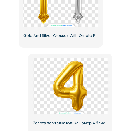
Gold And Silver Crosses With Ornate Patterns Free PNG
Золота повітряна кулька номер 4 блискуча металева прикраса безкоштовно PNG