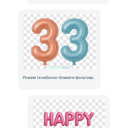
Рожеві та небесно-блакитні фольговані кульки з номером 3, безкоштовні PNG