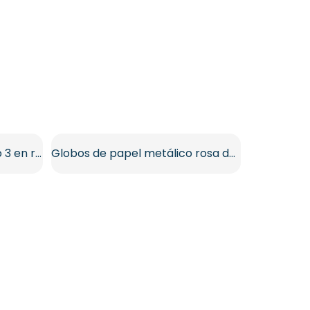
Globos de aluminio número 3 en rosa y azul cielo PNG gratis
Globos de papel metálico rosa de feliz cumpleaños PNG gratis