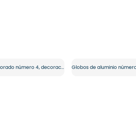
Globo dorado número 4, decoración metálica brillante, PNG gratis