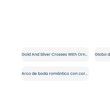
Gold And Silver Crosses With Ornate Patterns Free PNG
Arco de boda romántico con cortinas y rosas PNG gratis