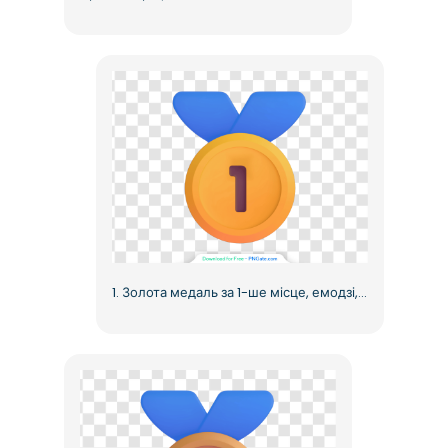
1. Золота медаль за 1-ше місце, емодзі, висока якість, безкоштовний PNG