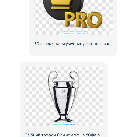
3D значок преміум-плану із золотою короною, безкоштовний PNG
Срібний трофей Ліги чемпіонів УЄФА високої якості, безкоштовний PNG