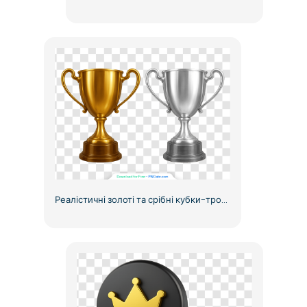
Реалістичні золоті та срібні кубки-трофеї з блискучими відблисками, безкоштовний PNG