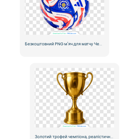
Безкоштовний PNG м'яч для матчу Чемпіонату світу з футболу 2025 року
Золотий трофей чемпіона, реалістичний кубок, виділений золотом, безкоштовний PNG