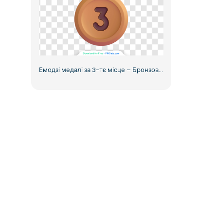
Емодзі медалі за 3-тє місце – Бронзова нагорода з блакитною стрічкою, безкоштовний PNG