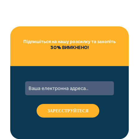
Підпишіться на нашу розсилку та захопіть
30% ВИМКНЕНО!
A
l
t
e
r
n
a
t
i
v